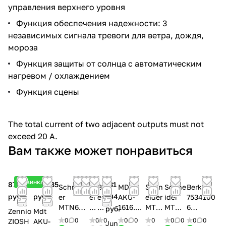
управления верхнего уровня
Функция обеспечения надежности: 3
независимых сигнала тревоги для ветра, дождя,
мороза
Функция защиты от солнца с автоматическим
нагревом / охлаждением
Функция сцены
The total current of two adjacent outputs must not
exceed 20 A.
Вам также может понравиться
Новинка
87 734
116 735
131
Schneid
B
B
MDT
Schn
Schne
Berker
руб.
руб.
104
er
er
er
AKU-
eider
ider
7534100
MTN647
k
ke
1616.02
MTN
MTN6
6
руб.
Zennio
Mdt
595
er
r
Актуат
6299
003-
Исполни
0
0
0
0
0
0
0
0
0
0
0
ZIOSH
AKU-
Jun