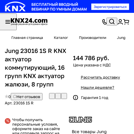
Главная страница
Каталог
Производители
Jung
Jung 23016 1S R KNX
144 786 руб.
актуатор
коммутирующий, 16
групп KNX актуатор
Рассчитать доставку
жалюзи, 8 групп
Нашли дешевле?
0
Нет отзывов
Гарантия 1 год
Арт.
23016 1S R
Чтобы получить
персональные условия,
оформите заказ на сайте
Все товары Jung
или отправьте запрос на