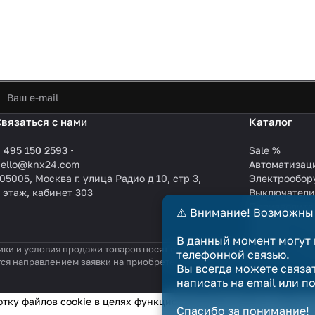
Связаться с нами
Каталог
 495 150 2593
Sale %
hello@knx24.com
Автоматизац
05005, Москва г. улица Радио д 10, стр 3,
Электрообор
 этаж, кабинет 303
Выключател
Производите
⚠️ Внимание! Возможны
KNX EIB кабе
Зарядные ст
В данный момент могут 
ики и условия продажи товаров носят справочный характер и не явл
телефонной связью.
тся направлением заявки на приобретение товара. Договор купли-п
Вы всегда можете связа
написать на email или п
отку файлов cookie в целях функционирования сайта и сбора с
Спасибо за понимание!