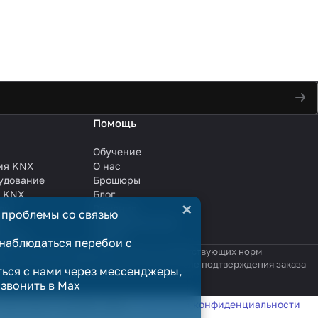
Помощь
Обучение
ия KNX
О нас
удование
Брошюры
и KNX
Блог
×
ли
Решения
 проблемы со связью
ли
Сотрудничество
анции
Услуги
наблюдаться перебои с
яются публичной офертой в смысле соответствующих норм
родажи считается заключённым только после подтверждения заказа
ться с нами через мессенджеры,
озвонить в Max
татистики в соответствии с
политикой конфиденциальности