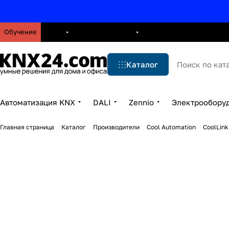
Обучение
О нас
Брошюры
Блог
Решения
Бренды
Ус
Каталог
Автоматизация KNX
DALI
Zennio
Электрообору
Главная страница
Каталог
Производители
Cool Automation
CoolLink