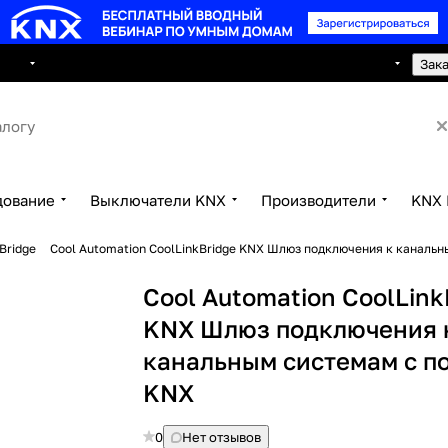
8 495 150 2593
луги
Сотрудничество
Контакты
Зак
дование
Выключатели KNX
Производители
KNX 
Bridge
Cool Automation CoolLinkBridge KNX Шлюз подключения к каналь
Cool Automation CoolLink
KNX Шлюз подключения 
канальным системам с п
KNX
0
Нет отзывов