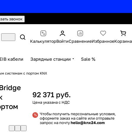
hello@knx24.com
Валюта: Рубли (RUB)
азать звонок
Калькулятор
Войти
Сравнение
Избранное
Корзина
EIB кабели
Зарядные станции
Sale %
ным системам с портом KNX
Bridge
92 371 руб.
к
ортом
Чтобы получить персональные условия,
оформите заказ на сайте или отправьте
запрос на почту
hello@knx24.com