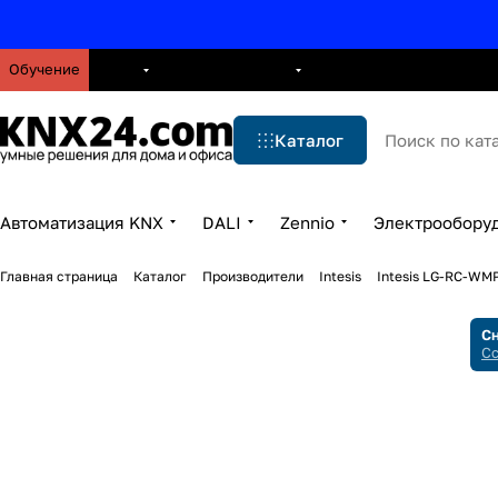
Обучение
О нас
Брошюры
Блог
Решения
Бренды
Ус
Каталог
Автоматизация KNX
DALI
Zennio
Электрообору
Главная страница
Каталог
Производители
Intesis
Intesis LG-RC-WM
Сн
Сс