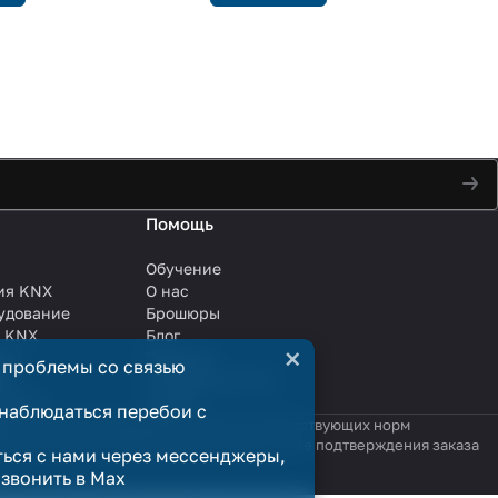
Помощь
Обучение
ия KNX
О нас
удование
Брошюры
и KNX
Блог
×
ли
Решения
 проблемы со связью
ли
Сотрудничество
анции
Услуги
наблюдаться перебои с
яются публичной офертой в смысле соответствующих норм
родажи считается заключённым только после подтверждения заказа
ться с нами через мессенджеры,
озвонить в Max