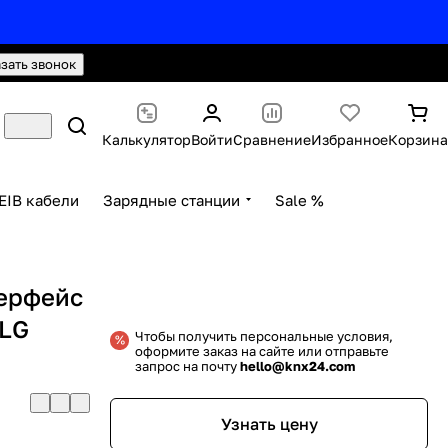
hello@knx24.com
Валюта: Рубли (RUB)
азать звонок
Калькулятор
Войти
Сравнение
Избранное
Корзина
EIB кабели
Зарядные станции
Sale %
терфейс
 LG
Чтобы получить персональные условия,
оформите заказ на сайте или отправьте
запрос на почту
hello@knx24.com
Узнать цену