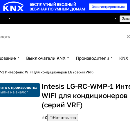
8 495 150 2593
луги
Сотрудничество
Контакты
Зак
дование
Выключатели KNX
Производители
KNX 
P-1 Интерфейс WIFI для кондиционеров LG (серий VRF)
Intesis LG-RC-WMP-1 Ин
ято с производства
ылка на аналог
WIFI для кондиционеров
(серий VRF)
0
Нет отзывов