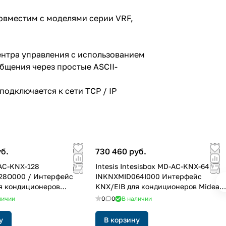
овместим с моделями серии VRF,
ентра управления с использованием
бщения через простые ASCII-
одключается к сети TCP / IP
уб.
730 460 руб.
-AC-KNX-128
Intesis Intesisbox MD-AC-KNX-64
28O000 / Интерфейс
INKNXMID064I000 Интерфейс
я кондиционеров
KNX/EIB для кондиционеров Midea
Heavy Industries
(Commercial & VRV)
личии
0
0
В наличии
)
у
В корзину