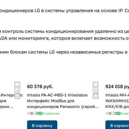
ндиционеров LG в системы управления на основе IP. С
и контроль системы кондиционирования удаленно из ц
DA или мониторинга, которое включает возможность о
ним блокам системы LG через независимые регистры и п
60 378 руб.
924 018 р
0 Интерфейс
Intesis PA-AC-MBS-1 Intesisbox
Intesis MH
для
Интерфейс ModBus для
INKNXMHI1
серии
кондиционеров Panasonic (серий
KNX/EIB дл
Etherea MKE и NKE)
Mitsubishi 
0
0
В наличии
0
0
В на
INMBSPAN001I100
(Hypermulti
В корзину
В корзин