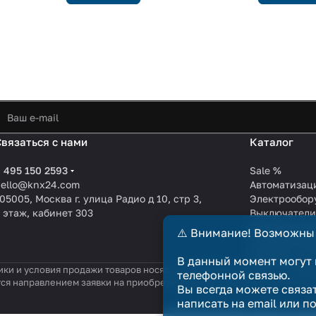
Связаться с нами
Каталог
 495 150 2593
Sale %
hello@knx24.com
Автоматизац
05005, Москва г. улица Радио д 10, стр 3,
Электрообор
 этаж, кабинет 303
Выключател
Производите
⚠️ Внимание! Возможны
KNX EIB кабе
Зарядные ст
В данный момент могут 
ики и условия продажи товаров носят справочный характер и не явл
телефонной связью.
тся направлением заявки на приобретение товара. Договор купли-п
Вы всегда можете связа
написать на email или п