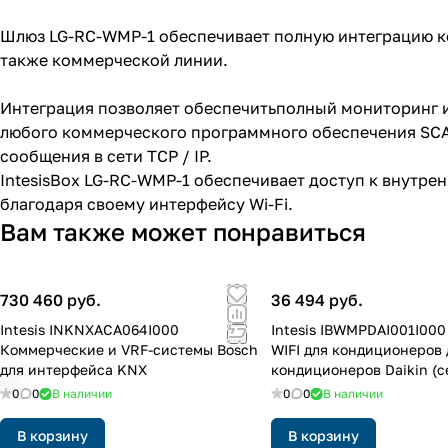
Шлюз LG-RC-WMP-1 обеспечивает полную интеграцию ко
также коммерческой линии.
Интеграция позволяет обеспечитьполный мониторинг 
любого коммерческого программного обеспечения SCA
сообщения в сети TCP / IP.
IntesisBox LG-RC-WMP-1 обеспечивает доступ к внутрен
благодаря своему интерфейсу Wi-Fi.
Вам также может понравиться
730 460 руб.
36 494 руб.
Intesis INKNXACA064I000
Intesis IBWMPDAI001I00
Коммерческие и VRF-системы Bosch
WIFI для кондиционеров 
для интерфейса KNX
кондиционеров Daikin (
Domestic)
0
0
В наличии
0
0
В наличии
В корзину
В корзину