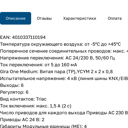
Описание
Отзывы
Характеристики
Оплата
EAN: 4010337110194
Температура окружающего воздуха: от -5°C до +45°C
Поперечное сечение соединительных проводов: макс. 
Напряжение переключения: AC 24/230 В, 50/60 Гц
Ток переключения: от 5 до 160 мA
Gira One Medium: Витая пара (TP),YCYM 2 x 2 x 0,8
Испытательное напряжение: 4 кВ (линия шины KNX/EIB
Выходы: 6
Регулятор: 6
Вид контактов: Triac
Ток включения: макс. 1,5 А (2 с)
Число приводов для каждого выхода Приводы AC 230 В
Приводы AC 24 В: 2
Габариты Модульные единицы (МЕ): 4