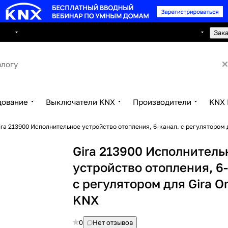
8 495 150 2593
луги
Сотрудничество
Контакты
Зак
дование
Выключатели KNX
Производители
KNX 
ira 213900 Исполнительное устройство отопления, 6-канал. с регулятором 
Gira 213900 Исполнитель
устройство отопления, 6
с регулятором для Gira O
KNX
0
Нет отзывов