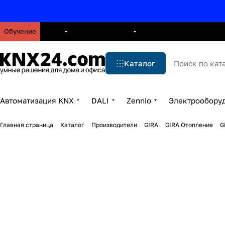
Обучение
О нас
Брошюры
Блог
Решения
Бренды
Ус
Каталог
Автоматизация KNX
DALI
Zennio
Электрообору
Главная страница
Каталог
Производители
GIRA
GIRA Отопление
G