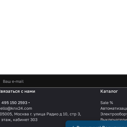
Связаться с нами
Каталог
 495 150 2593
Sale %
hello@knx24.com
Автоматизац
05005, Москва г. улица Радио д 10, стр 3,
Электрообор
 этаж, кабинет 303
Выключател
Производите