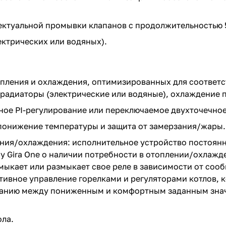
ектуальной промывки клапанов с продолжительностью 5
ектрических или водяных).
опления и охлаждения, оптимизированных для соответ
 радиаторы (электрические или водяные), охлаждение 
ное PI-регулирование или переключаемое двухточечное
понижение температуры и защита от замерзания/жары.
ния/охлаждения: исполнительное устройство постоян
 Gira One о наличии потребности в отоплении/охлажде
ыкает или размыкает свое реле в зависимости от соо
тивное управление горелками и регуляторами котлов,
ованию между пониженным и комфортным заданным зна
ола.