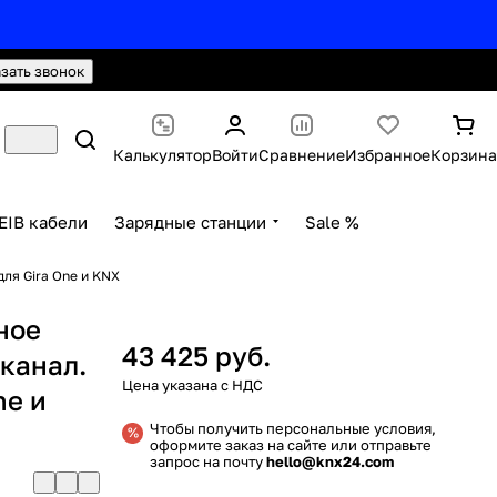
hello@knx24.com
Валюта: Рубли (RUB)
азать звонок
Калькулятор
Войти
Сравнение
Избранное
Корзина
EIB кабели
Зарядные станции
Sale %
для Gira One и KNX
ное
43 425 руб.
-канал.
ne и
Чтобы получить персональные условия,
оформите заказ на сайте или отправьте
запрос на почту
hello@knx24.com