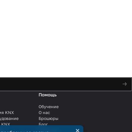
Помощь
Обучение
ия KNX
О нас
удование
Брошюры
и KNX
Блог
×
ли
Решения