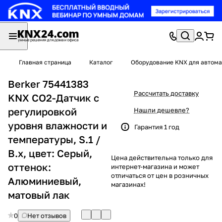
Главная страница
Каталог
Оборудование KNX для автома
Berker 75441383
Рассчитать доставку
KNX CO2-Датчик с
регулировкой
Нашли дешевле?
уровня влажности и
Гарантия 1 год
температуры, S.1 /
B.x, цвет: Серый,
Цена действительна только для
оттенок:
интернет-магазина и может
отличаться от цен в розничных
Алюминиевый,
магазинах!
матовый лак
0
Нет отзывов