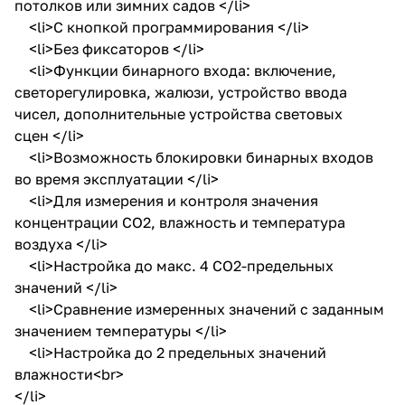
потолков или зимних садов </li>
<li>С кнопкой программирования </li>
<li>Без фиксаторов </li>
<li>Функции бинарного входа: включение,
светорегулировка, жалюзи, устройство ввода
чисел, дополнительные устройства световых
сцен </li>
<li>Возможность блокировки бинарных входов
во время эксплуатации </li>
<li>Для измерения и контроля значения
концентрации CO2, влажность и температура
воздуха </li>
<li>Настройка до макс. 4 CO2-предельных
значений </li>
<li>Сравнение измеренных значений с заданным
значением температуры </li>
<li>Настройка до 2 предельных значений
влажности<br>
</li>