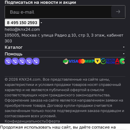
Антра
а,
алюмини
Подписаться
на новости и акции
привод
воздуха,
атуры,
C
р
диап
M
цит,
1-
й, цвет:
ами
освещен
цвет:
Co
тем
азон
K
оттено
ка
Серый,
электр
ности и
Белый,
mbi
пер
изме
N
к:
на
оттенок:
отерми
присутс
оттено
8 495 150 2593
55,
ату
рени
X
Матов
ль
Серебри
ческих
твия
к: Без
чер
ры
й от
Д
hello@knx24.com
ый
ны
стый
клапан
Sewi
оттенк
ный
KN
-10
ат
105005, Москва г. улица Радио д 10, стр 3, 3 этаж, кабинет
й
алюмини
ов 24-
KNX,
а
мат
X
до
ч
303
й
230В
цвет:
овы
Obj
+50°
и
Каталог
Белый
й
ect
C
к
Помощь
55
C
O
2
© 2026 KNX24.com. Все представленные на сайте цены,
характеристики и условия продажи товаров носят справочный
характер и не являются публичной офертой в смысле
соответствующих норм гражданского законодательства.
Оформление заказа на сайте является направлением заявки на
приобретение товара. Договор купли-продажи считается
заключённым только после подтверждения заказа продавцом и
согласования всех условий.
Конфиденциальность
Оферта
Продолжая использовать наш сайт, вы даёте согласие на