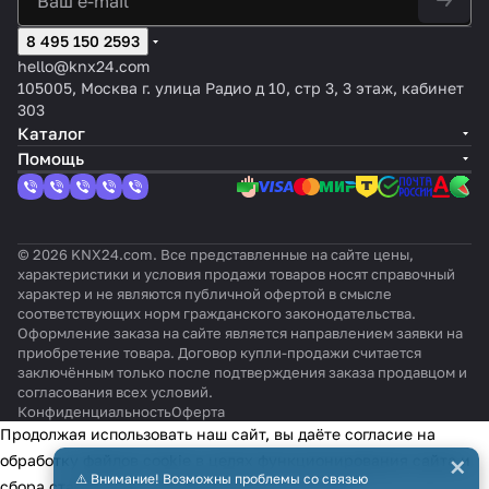
ный
иевы
ящий,
й,
,
ого
PD9-
й,
отте
,
алюм
й
RAL
оттено
матовы
8 495 150 2593
монт
KNXs-
оттен
нок:
цве
иний
9016
к:
й лак
ажа
GH-
ок:
Мато
т:
hello@knx24.com
Бархат
EyeZ
DX-FC
Без
вый
Ша
105005, Москва г. улица Радио д 10, стр 3, 3 этаж, кабинет
en В
оттен
мпа
303
ка
нь
Каталог
Помощь
© 2026 KNX24.com. Все представленные на сайте цены,
характеристики и условия продажи товаров носят справочный
характер и не являются публичной офертой в смысле
соответствующих норм гражданского законодательства.
Оформление заказа на сайте является направлением заявки на
приобретение товара. Договор купли-продажи считается
заключённым только после подтверждения заказа продавцом и
согласования всех условий.
Конфиденциальность
Оферта
Продолжая использовать наш сайт, вы даёте согласие на
×
обработку файлов cookie в целях функционирования сайта и
⚠️ Внимание! Возможны проблемы со связью
сбора статистики в соответствии с
политикой