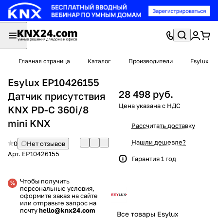
Главная страница
Каталог
Производители
Esylux
Esylux EP10426155
28 498 руб.
Датчик присутствия
KNX PD-C 360i/8
mini KNX
Рассчитать доставку
Нашли дешевле?
0
Нет отзывов
Арт.
EP10426155
Гарантия 1 год
Чтобы получить
персональные условия,
оформите заказ на сайте
или отправьте запрос на
почту
hello@knx24.com
Все товары Esylux