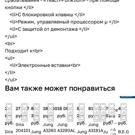
кнопки </li>
<li>С блокировкой клавиш </li>
<li>Режим, управляемый процессором µ </li>
<li>С защитой от демонтажа </li>
</ul>
<br>
Подходит к<br>
<ul>
<li>Электронные вставки<br>
</li>
</ul>
Снято с
Вам также может понравиться
произв
Ссылка 
аналог
27
27 047
85
18 080
18 080
81
81 237
97
46
Inte
612
руб.
394
руб.
руб.
237
руб.
001
287
rra
ITR
руб.
руб.
руб.
руб.
руб.
Gira
Jung
Jung
Jung
415
0
204101
A3280
A3280AL
A3181A
Gira
Jung
Jung
Ju
B.E.G
-
0