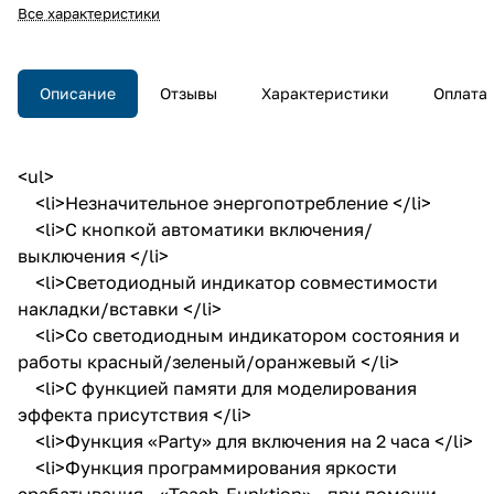
Все характеристики
Описание
Отзывы
Характеристики
Оплата
<ul>
<li>Незначительное энергопотребление </li>
<li>С кнопкой автоматики включения/
выключения </li>
<li>Светодиодный индикатор совместимости
накладки/вставки </li>
<li>Со светодиодным индикатором состояния и
работы красный/зеленый/оранжевый </li>
<li>С функцией памяти для моделирования
эффекта присутствия </li>
<li>Функция «Party» для включения на 2 часа </li>
<li>Функция программирования яркости
срабатывания - «Teach-Funktion» - при помощи