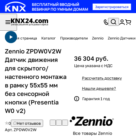
Главная страница
Каталог
Производители
Zennio
Zennio Датчик
Zennio ZPDW0V2W
36 304 руб.
Датчик движения
для скрытого/
настенного монтажа
Рассчитать доставку
в рамку 55x55 мм
Нашли дешевле?
без сенсорной
Гарантия 1 год
кнопки (Presentia
W0 v2)
0
Нет отзывов
Арт.
ZPDW0V2W
Все товары Zennio