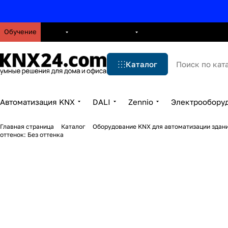
Обучение
О нас
Брошюры
Блог
Решения
Бренды
Ус
Каталог
Автоматизация KNX
DALI
Zennio
Электрообору
Главная страница
Каталог
Оборудование KNX для автоматизации здани
оттенок: Без оттенка