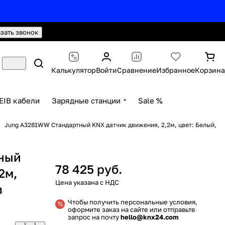
hello@knx24.com
Валюта: Рубли (RUB)
азать звонок
Калькулятор
Войти
Сравнение
Избранное
Корзина
EIB кабели
Зарядные станции
Sale %
Jung A3281WW Стандартный KNX датчик движения, 2,2м, цвет: Белый,
ный
78 425 руб.
2м,
з
Чтобы получить персональные условия,
оформите заказ на сайте или отправьте
запрос на почту
hello@knx24.com