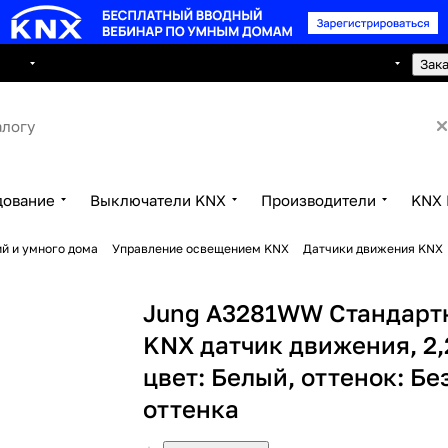
8 495 150 2593
луги
Сотрудничество
Контакты
Зак
дование
Выключатели KNX
Производители
KNX 
й и умного дома
Управление освещением KNX
Датчики движения KNX
Jung A3281WW Стандарт
KNX датчик движения, 2,
цвет: Белый, оттенок: Бе
оттенка