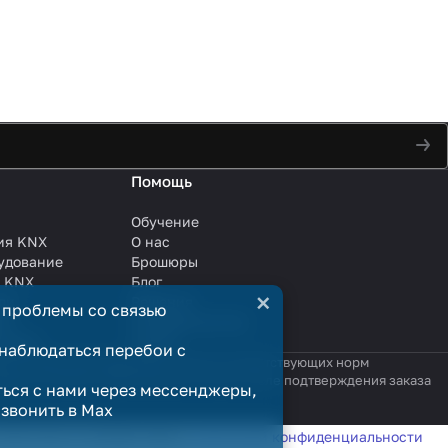
Помощь
Обучение
ия KNX
О нас
удование
Брошюры
и KNX
Блог
×
ли
Решения
 проблемы со связью
ли
Сотрудничество
анции
Услуги
наблюдаться перебои с
яются публичной офертой в смысле соответствующих норм
родажи считается заключённым только после подтверждения заказа
ться с нами через мессенджеры,
озвонить в Max
татистики в соответствии с
политикой конфиденциальности