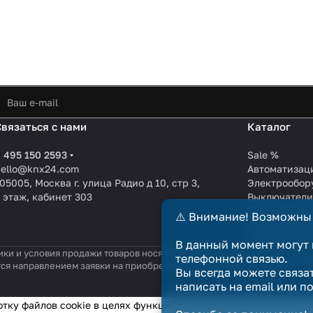
Связаться с нами
Каталог
 495 150 2593
Sale %
hello@knx24.com
Автоматизац
05005, Москва г. улица Радио д 10, стр 3,
Электрообор
 этаж, кабинет 303
Выключател
Производите
⚠️ Внимание! Возможны
KNX EIB кабе
Зарядные ст
В данный момент могут 
ики и условия продажи товаров носят справочный характер и не явл
телефонной связью.
тся направлением заявки на приобретение товара. Договор купли-п
Вы всегда можете связа
написать на email или п
отку файлов cookie в целях функционирования сайта и сбора с