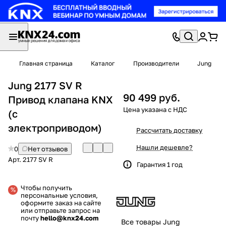
Главная страница
Каталог
Производители
Jung
Jung 2177 SV R
90 499 руб.
Привод клапана KNX
(с
электроприводом)
Рассчитать доставку
Нашли дешевле?
0
Нет отзывов
Арт.
2177 SV R
Гарантия 1 год
Чтобы получить
персональные условия,
оформите заказ на сайте
или отправьте запрос на
почту
hello@knx24.com
Все товары Jung