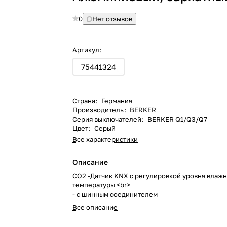
0
Нет отзывов
Артикул:
75441324
Страна
:
Германия
Производитель
:
BERKER
Серия выключателей
:
BERKER Q1/Q3/Q7
Цвет
:
Серый
Все характеристики
Описание
CO2 -Датчик KNX с регулировкой уровня влажн
температуры <br>
- с шинным соединителем
Все описание