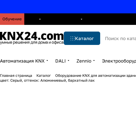
Обучение
О нас
Брошюры
Блог
Решения
Бренды
Ус
Каталог
Автоматизация KNX
DALI
Zennio
Электрообору
Главная страница
Каталог
Оборудование KNX для автоматизации здани
цвет: Серый, оттенок: Алюминиевый, бархатный лак