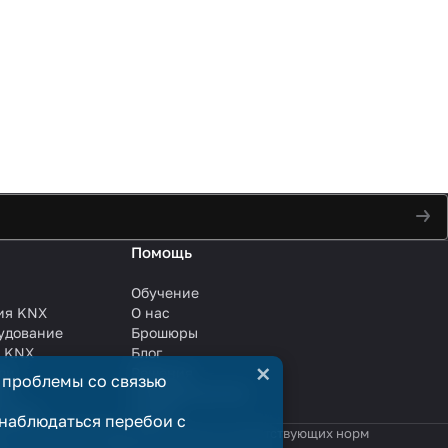
Помощь
Обучение
ия KNX
О нас
удование
Брошюры
и KNX
Блог
×
ли
Решения
 проблемы со связью
ли
Сотрудничество
анции
Услуги
наблюдаться перебои с
яются публичной офертой в смысле соответствующих норм