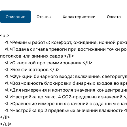
Описание
Отзывы
Характеристики
Оплата
<ul>
<li>Режимы работы: комфорт, ожидание, ночной режи
<li>Подача сигнала тревоги при достижении точки р
потолков или зимних садов </li>
<li>С кнопкой программирования </li>
<li>Без фиксаторов </li>
<li>Функции бинарного входа: включение, светорегули
<li>Возможность блокировки бинарных входов во врем
<li>Для измерения и контроля значения концентрации 
<li>Настройка до макс. 4 CO2-предельных значений </
<li>Сравнение измеренных значений с заданным знач
<li>Настройка до 2 предельных значений влажности<
</li>
</ul>