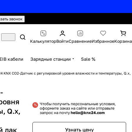
hello@knx24.com
Валюта: Рубли (RUB)
азать звонок
Калькулятор
Войти
Сравнение
Избранное
Корзина
EIB кабели
Зарядные станции
Sale %
24 KNX CO2-Датчик с регулировкой уровня влажности и температуры, Q.x,
-
уровня
Чтобы получить персональные условия,
оформите заказ на сайте или отправьте
, Q.x,
запрос на почту
hello@knx24.com
й лак
Узнать цену