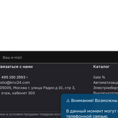
Связаться с нами
Каталог
 495 150 2593
Sale %
hello@knx24.com
Автоматизац
05005, Москва г. улица Радио д 10, стр 3,
Электрообор
 этаж, кабинет 303
Выключател
Производите
⚠️ Внимание! Возможны
KNX EIB кабе
Зарядные ст
В данный момент могут 
ики и условия продажи товаров носят справочный характер и не явл
телефонной связью.