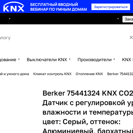
8 495 150 2593
луги
Сотрудничество
Контакты
Зак
дование
Выключатели KNX
Производители
KNX 
й и умного дома
Климат контроль KNX
Отопление KNX
Berker 754413
Berker 75441324 KNX CO2
Датчик с регулировкой 
влажности и температуры
цвет: Серый, оттенок:
Алюминиевый, бархатны