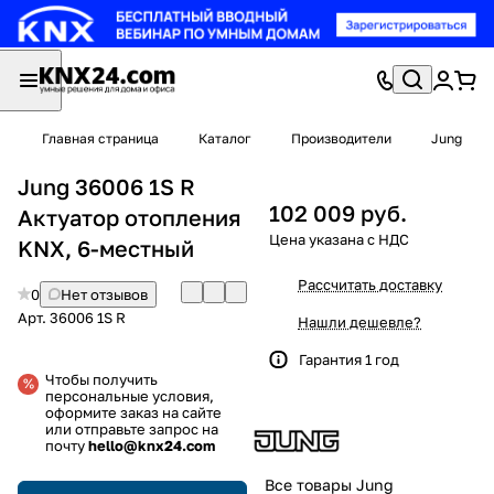
Главная страница
Каталог
Производители
Jung
Jung 36006 1S R
102 009 руб.
Актуатор отопления
KNX, 6-местный
Рассчитать доставку
0
Нет отзывов
Арт.
36006 1S R
Нашли дешевле?
Гарантия 1 год
Чтобы получить
персональные условия,
оформите заказ на сайте
или отправьте запрос на
почту
hello@knx24.com
Все товары Jung