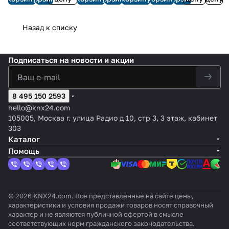
модуль
ния/
ильное)
IB, 4-
уат
кан
во
контрол
с
ког
KNX
охлажд
Multi IO
канал
ор
алов
пр
ь 14
детек
о
MAXinB
ения с
Extensi
ьное,
MI
,
ив
Назад к списку
помеще
цией
при
OX24
TRIAC,
on
с
NiB
20А
од
ний
тока,
вод
v2, 24-
6
Switch
ручны
OX
KNX
24
KNX
а
каналь
канало
590
м
40
Sec
В~
Подписаться
на новости и акции
ный
в
управ
v3
ure
ление
м
8 495 150 2593
hello@knx24.com
105005, Москва г. улица Радио д 10, стр 3, 3 этаж, кабинет
303
Каталог
Помощь
© 2026 KNX24.com. Все представленные на сайте цены,
характеристики и условия продажи товаров носят справочный
характер и не являются публичной офертой в смысле
соответствующих норм гражданского законодательства.