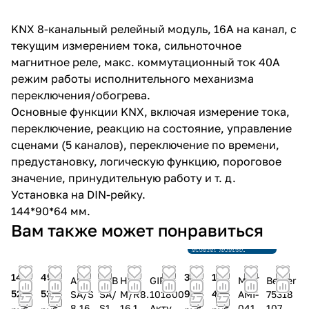
KNX 8-канальный релейный модуль, 16А на канал, с
текущим измерением тока, сильноточное
магнитное реле, макс. коммутационный ток 40А
режим работы исполнительного механизма
переключения/обогрева.
Основные функции KNX, включая измерение тока,
переключение, реакцию на состояние, управление
сценами (5 каналов), переключение по времени,
предустановку, логическую функцию, пороговое
значение, принудительную работу и т. д.
Установка на DIN-рейку.
144*90*64 мм.
Снято с
Снято с
Вам также может понравиться
производства
производства
Ссылка на
Ссылка на
аналог
аналог
141
49
33
119
ABB
ABB
HDL
GIRA
MDT
Berker
520
536
931
424
SA/S
SA/
M/R8.
101800
AMI-
75318
8.16.6
S12.
16.1-
Актуат
0416.
107