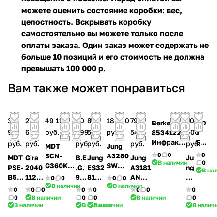
можете оценить состояние коробки: вес,
целостность. Вскрывать коробку
самостоятельно вы можете только после
оплаты заказа. Один заказ может содержать не
больше 10 позиций и его стоимость не должна
превышать 100 000 р.
Вам также может понравиться
38
27
49 135
40
83
18 080
79
50
Berker
MD
912
638
руб.
999
531
руб.
542
600
85341226
T
Инфракр
SC
руб.
руб.
руб.
руб.
руб.
руб.
MDT
Jung
асный
N-
0
0
0
SCN-
A3280
MDT
Gira
B.E
Jung
Jung
Ju
датчик
P36
В наличии
0
G360K3.
SW
PSE-
2040
.G.
ES32
A3181
ng
В на
движени
0D
03
KNX/E
B55
112
93
81
ANM
33
0
0
0
0
я
3.0
Датчик
IB
В наличии
В наличии
2T02
Датч
36
Стан
Станд
61
0
0
0
0
0
0
0
0
«Комфорт
2
присутс
датчи
.02
ик
3
дарт
артны
W
0
В наличии
0
0
В наличии
0
», 1,1,
Дат
твия
к
В наличии
В наличии
В наличии
В налич
Датч
движ
Да
ный
й KNX
W
Q.1/Q.3,
чик
KNX
движе
ик
ения
тчи
KNX
датчи
K