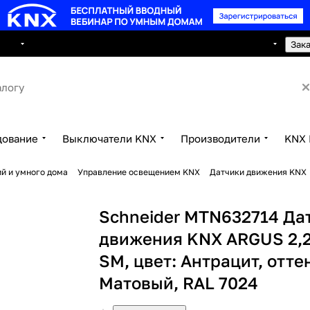
8 495 150 2593
луги
Сотрудничество
Контакты
Зак
дование
Выключатели KNX
Производители
KNX 
й и умного дома
Управление освещением KNX
Датчики движения KNX
Schneider MTN632714 Да
движения KNX ARGUS 2,
SM, цвет: Антрацит, отте
Матовый, RAL 7024