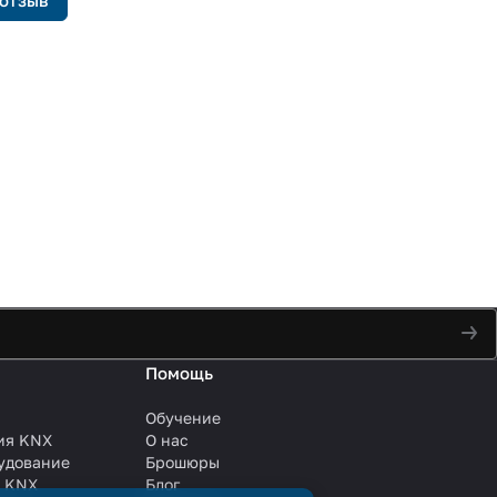
Помощь
Обучение
ия KNX
О нас
удование
Брошюры
и KNX
Блог