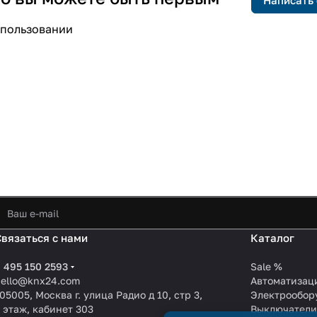
спользовании
Связаться с нами
Каталог
 495 150 2593
Sale %
hello@knx24.com
Автоматизац
05005, Москва г. улица Радио д 10, стр 3,
Электрообор
 этаж, кабинет 303
Выключател