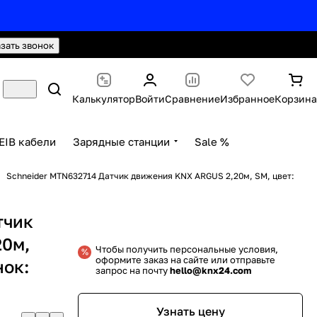
hello@knx24.com
Валюта: Рубли (RUB)
азать звонок
Калькулятор
Войти
Сравнение
Избранное
Корзина
EIB кабели
Зарядные станции
Sale %
Schneider MTN632714 Датчик движения KNX ARGUS 2,20м, SM, цвет:
тчик
20м,
Чтобы получить персональные условия,
оформите заказ на сайте или отправьте
нок:
запрос на почту
hello@knx24.com
Узнать цену