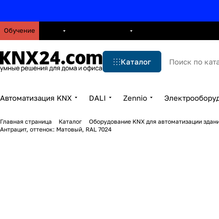
Обучение
О нас
Брошюры
Блог
Решения
Бренды
Ус
Каталог
Автоматизация KNX
DALI
Zennio
Электрообору
Главная страница
Каталог
Оборудование KNX для автоматизации здани
Антрацит, оттенок: Матовый, RAL 7024