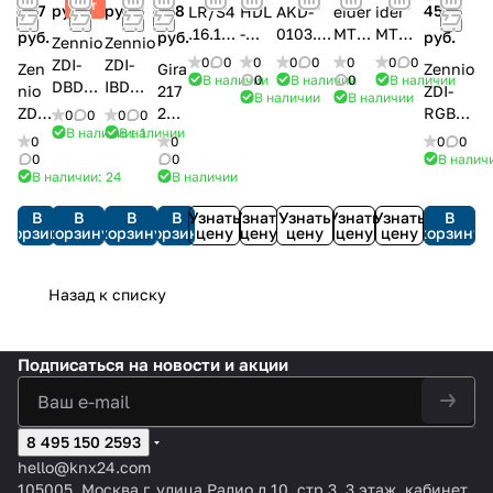
Хит
087
руб.
руб.
168
456
LR/S4
HDL
AKD-
eider
ider
.16.1
-
0103.0
MTN
MTN6
руб.
руб.
руб.
Zennio
Zennio
Свето
M/D
1
6822
47091
0
0
0
0
0
0
0
0
ZDI-
ZDI-
Zen
Gira
Zennio
регул
04.1
Универ
92
Блок
В наличии
0
В наличии
0
В наличии
DBDX2
IBD
nio
217
ZDI-
В наличии
В наличии
ятор
DIN
сальны
Моду
управ
DIMinB
InBOX
ZDI
200
RGBD
0
0
0
0
ЭПРА
дим
й
ль
ления
OX
DIM/
В наличии: 1
В наличии
NDX
Уни
X4
0
0
0
0
1-10B
мер
димме
для
0-10 V
DX2 /
Димме
4
вер
Lumen
0
0
В наличи
с
4-
р
анал
REG-
Димме
р KNX
В наличии: 24
В наличии
Дим
сал
to
контр
кана
KNX/EI
огов
K/1-
р KNX
униве
мер
ьны
DX4/
олем
льн
B, 1х
ый
канал
В
В
В
В
Узнать
Узнать
Узнать
Узнать
Узнать
В
униве
рсаль
KNX
й
Контр
освещ
ый,
каналь
Акту
с
корзину
корзину
корзину
корзину
цену
цену
цену
цену
цену
корзину
рсаль
ный
уни
дим
оллер
ённос
1,5А
ный,
атор
ручны
ный
(RLC,
вер
мер
KNX
ти, 4-
на
нагруз
а
м
(RLC,
LED,
саль
2-
для
Назад к списку
канал
кана
ка 2-
REG-
управ
LED,
CFL),
ный
мес
LED
ьный,
л,
600
K/2
ление
CFL),
1-
Narr
тны
RGB-
16A
KNX
Вт/ВА,
пост
м
2-
каналь
owD
й,
W, 4-
выход
а
Подписаться
на новости и акции
каналь
ный, 2
IM
300
канал
230В
ный
входа
X4
Вт
а, на
DIN
8 495 150 2593
рейку
hello@knx24.com
105005, Москва г. улица Радио д 10, стр 3, 3 этаж, кабинет