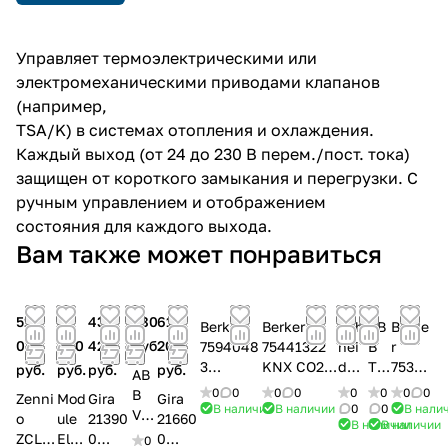
Управляет термоэлектрическими или
электромеханическими приводами клапанов
(например,
TSA/K) в системах отопления и охлаждения.
Каждый выход (от 24 до 230 В перем./пост. тока)
защищен от короткого замыкания и перегрузки. С
ручным управлением и отображением
состояния для каждого выхода.
Вам также может понравиться
51
8
43
380
61
Berker
Berker
Sch
AB
Berke
050
600
425
руб.
203
7594048
75441322
nei
B
r
3
KNX CO2-
der
TS
75341
руб.
руб.
руб.
руб.
AB
Централ
Датчик с
MT
A/
005
0
0
0
0
0
0
0
0
B
Zenni
Mod
Gira
Gira
ьная
регулиров
N63
K2
Испо
В наличии
В наличии
0
0
В нали
VA/
o
ule
21390
21660
В наличии
В наличии
плата
кой
912
4.2
лните
Z8
ZCL-
Elec
0
0
0
для
уровня
5
Пр
льное