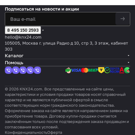
KNX,
мос
ый,
нок:
ZI
иевый,
бархатны
ванный
ий,
ем
8
тати
отте
Глян
O
Подписаться
на новости и акции
матовый
й лак
алюмини
23
Fan
канал
чес
нок:
цевы
-
лак
й
0В
coil
ов, 24
ких
Без
й,
Q
VAC/
кла
отте
крем
U
8 495 150 2593
DC
пан
нка
овый
A
ов
D
hello@knx24.com
P
105005, Москва г. улица Радио д 10, стр 3, 3 этаж, кабинет
303
Каталог
Помощь
© 2026 KNX24.com. Все представленные на сайте цены,
характеристики и условия продажи товаров носят справочный
характер и не являются публичной офертой в смысле
соответствующих норм гражданского законодательства.
Оформление заказа на сайте является направлением заявки на
приобретение товара. Договор купли-продажи считается
заключённым только после подтверждения заказа продавцом и
согласования всех условий.
Конфиденциальность
Оферта