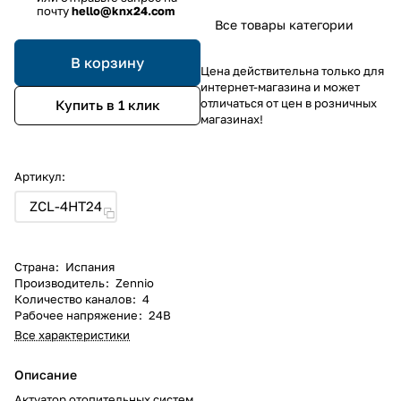
почту
hello@knx24.com
Все товары категории
В корзину
Цена действительна только для
интернет-магазина и может
отличаться от цен в розничных
Купить в 1 клик
магазинах!
Артикул:
ZCL-4HT24
Страна
:
Испания
Производитель
:
Zennio
Количество каналов
:
4
Рабочее напряжение
:
24В
Все характеристики
Описание
Актуатор отопительных систем