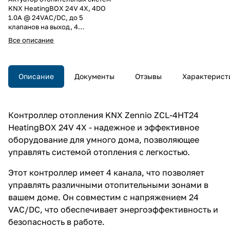
KNX HeatingBOX 24V 4X, 4DO
1.0А @ 24VAC/DC, до 5
клапанов на выход, 4
термостата, до 10 логических
Все описание
функций, ручное управление,
защита от к.з. и
перенапряжения, LED
индикация, на DIN рейку, 2TE
Описание
Документы
Отзывы
Характерист
Контроллер отопления KNX Zennio ZCL-4HT24
HeatingBOX 24V 4X - надежное и эффективное
оборудование для умного дома, позволяющее
управлять системой отопления с легкостью.
Этот контроллер имеет 4 канала, что позволяет
управлять различными отопительными зонами в
вашем доме. Он совместим с напряжением 24
VAC/DC, что обеспечивает энергоэффективность и
безопасность в работе.