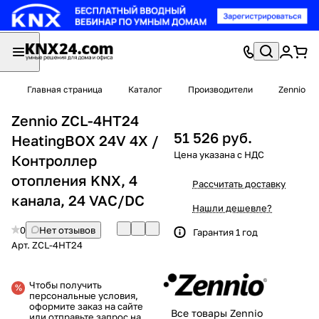
Главная страница
Каталог
Производители
Zennio
Zennio ZCL-4HT24
51 526 руб.
HeatingBOX 24V 4X /
Контроллер
отопления KNX, 4
Рассчитать доставку
канала, 24 VAC/DC
Нашли дешевле?
0
Нет отзывов
Гарантия 1 год
Арт.
ZCL-4HT24
Чтобы получить
персональные условия,
оформите заказ на сайте
Все товары Zennio
или отправьте запрос на