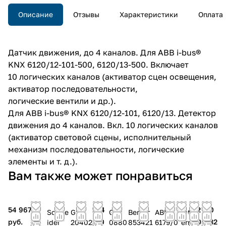
Описание
Отзывы
Характеристики
Оплата
Датчик движения, до 4 каналов. Для ABB i-bus®
KNX 6120/12-101-500, 6120/13-500. Включает
10 логических каналов (активатор сцен освещения,
активатор последовательности,
логические вентили и др.).
Для ABB i-bus® KNX 6120/12-101, 6120/13. Детектор
движения до 4 каналов. Вкл. 10 логических каналов
(активатор световой сцены, исполнительный
механизм последовательности, логические
элементы и т. д.).
Вам также может понравиться
54 967
104
32
20
Schne
Gira
Gira
Berker
ABB
Int
руб.
210
208
332
ider
20402
0880
853421
6179/0
err