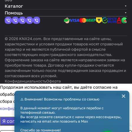
KNXs-DX-
Каталог
FM
Помощь
© 2026 KNX24.com. Все представленные на сайте цены,
характеристики и условия продажи товаров носят справочный
характер и не являются публичной офертой в смысле
соответствующих норм гражданского законодательства.
Оформление заказа на сайте является направлением заявки на
приобретение товара. Договор купли-продажи считается
заключённым только после подтверждения заказа продавцом и
согласования всех условий.
Конфиденциальность
Оферта
Продолжая использовать наш сайт, вы даёте согласие на
×
обработку файлов cookie в целях функционирования сайта и
⚠️ Внимание! Возможны проблемы со связью
сбора статистики в соответствии с
политикой
конфиденциальности
В данный момент могут наблюдаться перебои с
телефонной связью.
Вы всегда можете связаться с нами через мессенджеры,
Я согласен
написать на email или позвонить в Max
Спасибо за понимание!