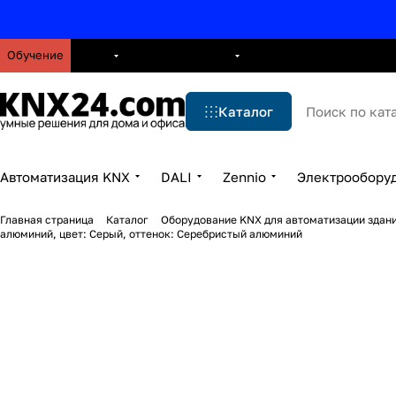
Обучение
О нас
Брошюры
Блог
Решения
Бренды
Ус
Каталог
Автоматизация KNX
DALI
Zennio
Электрообору
Главная страница
Каталог
Оборудование KNX для автоматизации здани
алюминий, цвет: Серый, оттенок: Серебристый алюминий