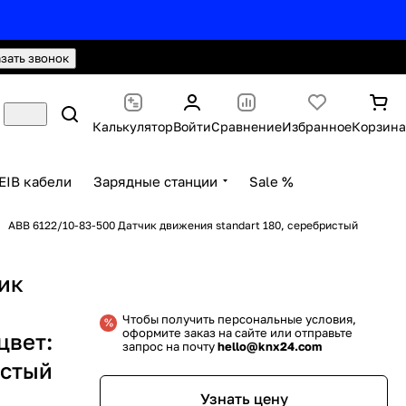
hello@knx24.com
Валюта: Рубли (RUB)
азать звонок
Калькулятор
Войти
Сравнение
Избранное
Корзина
EIB кабели
Зарядные станции
Sale %
ABB 6122/10-83-500 Датчик движения standart 180, серебристый
ик
Чтобы получить персональные условия,
оформите заказ на сайте или отправьте
цвет:
запрос на почту
hello@knx24.com
стый
Узнать цену