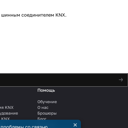
м шинным соединителем KNX.
Помощь
Обучение
ия KNX
О нас
удование
Брошюры
и KNX
Блог
×
ли
Решения
 проблемы со связью