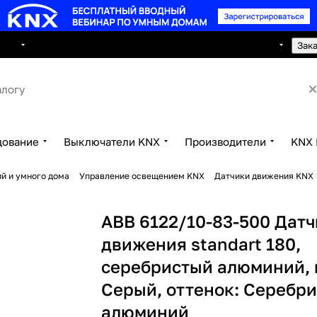
8 495 150 2593
луги
Сотрудничество
Контакты
Зак
дование
Выключатели KNX
Производители
KNX 
й и умного дома
Управление освещением KNX
Датчики движения KNX
ABB 6122/10-83-500 Датч
движения standart 180,
серебристый алюминий, 
Серый, оттенок: Серебри
алюминий