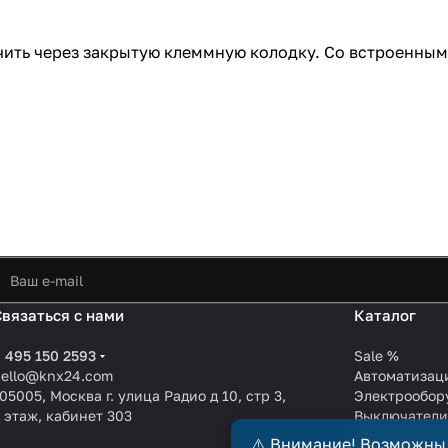
чить через закрытую клеммную колодку. Со встроенны
Связаться с нами
Каталог
 495 150 2593
Sale %
hello@knx24.com
Автоматизац
05005, Москва г. улица Радио д 10, стр 3,
Электрообор
 этаж, кабинет 303
Выключател
Производите
⚠️ Внимание! Возможны