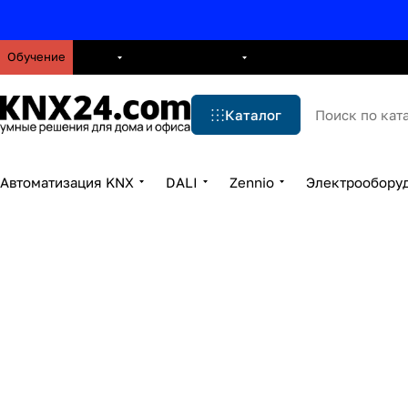
Обучение
О нас
Брошюры
Блог
Решения
Бренды
Ус
Каталог
Автоматизация KNX
DALI
Zennio
Электрообору