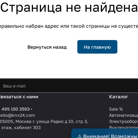
Страница не найден
равильно набран адрес или такой страницы не сущест
Вернуться назад
На главную
Связаться с нами
Каталог
 495 150 2593
Sale %
hello@knx24.com
Автоматизац
05005, Москва г. улица Радио д 10, стр 3,
Электрообор
 этаж, кабинет 303
Выключател
Производите
⚠️ Внимание! Возможны