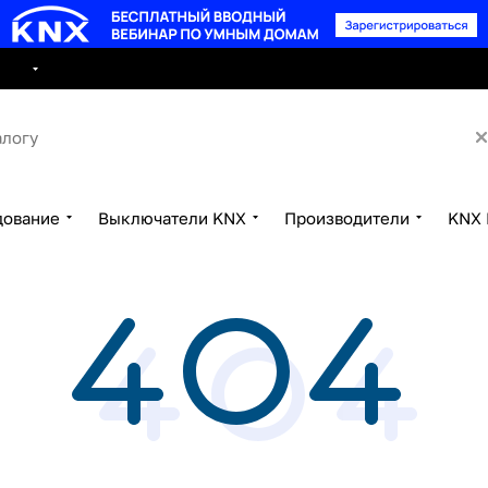
8 495 15
луги
Сотрудничество
Контакты
дование
Выключатели KNX
Производители
KNX 