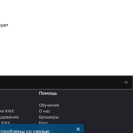
а
вует
Помощь
Обучение
ия KNX
О нас
удование
Брошюры
и KNX
Блог
×
ли
Решения
 проблемы со связью