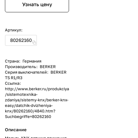
Узнать цену
Артикул:
80262160
Страна
:
Германия
Производитель
:
BERKER
Серия выключателей
:
BERKER
TS R1/R3
Ссылка
:
http://www.berker.ru/produkciya
/sistemotexnika-
zdaniya/sistemy-knx/berker-knx-
easy/datchik-dvizheniya-
knx/80262160/4840.htm?
Suchbegriffe=80262160
Описание
Модуль KNX датчика движения