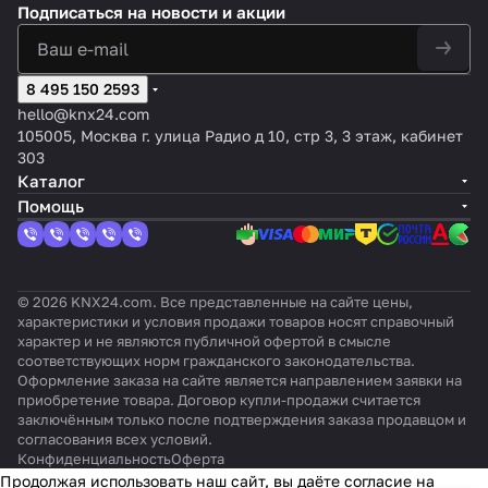
жен
ти
Белы
360°
KNX,
чик
Антра
Подписаться
на новости и акции
нного
дально
Чёрны
ия
для
й,
PD
цвет:
KNX
цит,
монта
сть
й,
EyeZ
потол
отте
360/
Белы
Delu
оттено
жа —
обнару
оттено
en
очног
нок:
8
й,
xe
к:
2
жения
к:
8 495 150 2593
RF
о
Шелк
KNX
оттен
пло
Матов
кнопк
d=11/5
Близо
915,
монта
овис
BASI
ок:
ски
hello@knx24.com
ый лак
и —
м
к к
цвет
жа
то-
C,
Близ
й
105005, Москва г. улица Радио д 10, стр 3, 3 этаж, кабинет
антра
RAL 90
:
EyeZe
мато
цвет:
ок к
360°
303
цит
04
белы
n TP
вый
Белы
RAL 9
, O
Каталог
й
v2
й
010
9м.
Помощь
© 2026 KNX24.com. Все представленные на сайте цены,
характеристики и условия продажи товаров носят справочный
характер и не являются публичной офертой в смысле
соответствующих норм гражданского законодательства.
Оформление заказа на сайте является направлением заявки на
приобретение товара. Договор купли-продажи считается
заключённым только после подтверждения заказа продавцом и
согласования всех условий.
Конфиденциальность
Оферта
Продолжая использовать наш сайт, вы даёте согласие на