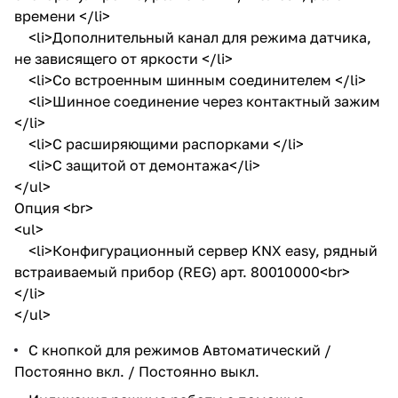
времени </li>
<li>Дополнительный канал для режима датчика,
не зависящего от яркости </li>
<li>Со встроенным шинным соединителем </li>
<li>Шинное соединение через контактный зажим
</li>
<li>С расширяющими распорками </li>
<li>С защитой от демонтажа</li>
</ul>
Опция <br>
<ul>
<li>Конфигурационный сервер KNX easy, рядный
встраиваемый прибор (REG) арт. 80010000<br>
</li>
</ul>
С кнопкой для режимов Автоматический /
Постоянно вкл. / Постоянно выкл.