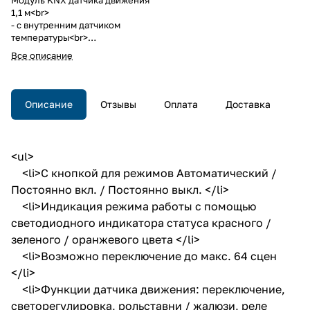
1,1 м<br>
- с внутренним датчиком
температуры<br>
- с шинным соединителем
Все описание
Модуль KNX датчика движения
1,1 м
- с внутренним датчиком
температуры
Описание
Отзывы
Оплата
Доставка
- с шинным соединителем
Berker R.1/R.3.
<ul>
<li>С кнопкой для режимов Автоматический /
Постоянно вкл. / Постоянно выкл. </li>
<li>Индикация режима работы с помощью
светодиодного индикатора статуса красного /
зеленого / оранжевого цвета </li>
<li>Возможно переключение до макс. 64 сцен
</li>
<li>Функции датчика движения: переключение,
светорегулировка, рольставни / жалюзи, реле