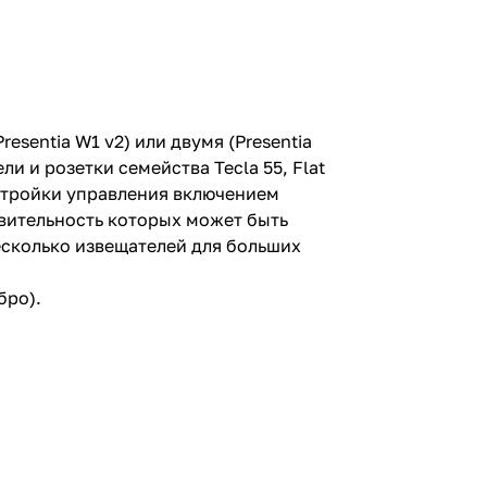
esentia W1 v2) или двумя (Presentia
 и розетки семейства Tecla 55, Flat
астройки управления включением
твительность которых может быть
есколько извещателей для больших
бро).