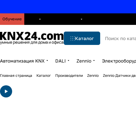
Обучение
О нас
Брошюры
Блог
Решения
Бренды
Ус
Каталог
Автоматизация KNX
DALI
Zennio
Электрообору
Главная страница
Каталог
Производители
Zennio
Zennio Датчики д