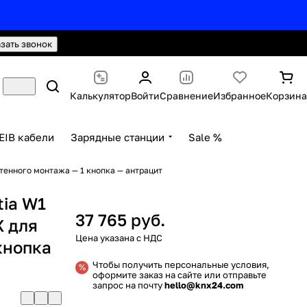
hello@knx24.com
Валюта: Рубли (RUB)
азать звонок
Калькулятор
Войти
Сравнение
Избранное
Корзина
EIB кабели
Зарядные станции
Sale %
тенного монтажа — 1 кнопка — антрацит
tia W1
37 765 руб.
X для
кнопка
Чтобы получить персональные условия,
оформите заказ на сайте или отправьте
запрос на почту
hello@knx24.com