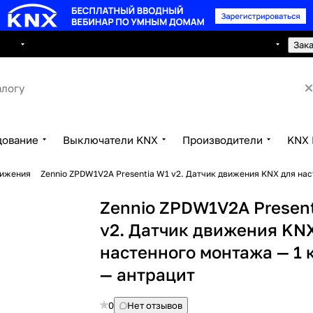
8 495 150 2593
луги
Сотрудничество
Контакты
Зак
дование
Выключатели KNX
Производители
KNX 
вижения
Zennio ZPDW1V2A Presentia W1 v2. Датчик движения KNX для нас
Zennio ZPDW1V2A Presen
v2. Датчик движения KN
настенного монтажа — 1 
— антрацит
0
Нет отзывов