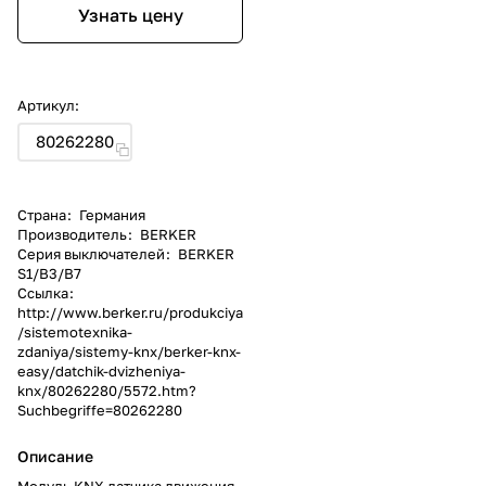
Узнать цену
Артикул:
80262280
Страна
:
Германия
Производитель
:
BERKER
Серия выключателей
:
BERKER
S1/B3/B7
Ссылка
:
http://www.berker.ru/produkciya
/sistemotexnika-
zdaniya/sistemy-knx/berker-knx-
easy/datchik-dvizheniya-
knx/80262280/5572.htm?
Suchbegriffe=80262280
Описание
Модуль KNX датчика движения