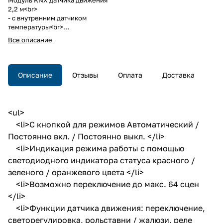
2,2 м<br>
- с внутренним датчиком
температуры<br>
- с шинным соединителем
Все описание
Модуль KNX датчика движения
2,2 м
- с внутренним датчиком
температуры
Описание
Отзывы
Оплата
Доставка
- с шинным соединителем
Berker S.1/B.3/B.7.
<ul>
<li>С кнопкой для режимов Автоматический /
Постоянно вкл. / Постоянно выкл. </li>
<li>Индикация режима работы с помощью
светодиодного индикатора статуса красного /
зеленого / оранжевого цвета </li>
<li>Возможно переключение до макс. 64 сцен
</li>
<li>Функции датчика движения: переключение,
светорегулировка, рольставни / жалюзи, реле