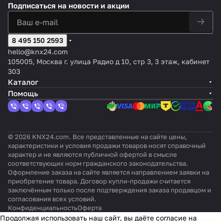
Pre
ен
цвет
жен
2,2м,
сти
Лакир
Полярн
Подписаться
на новости и акции
турным
дально
sen
ия
:
ия,
цвет:
для
ованн
ая
сенсоро
сть
tia
Pr
Бел
2,2м
Белы
потол
ая
белизна
м, PD2N-
обнару
W2,
es
ый,
,
й,
очног
нержа
,
KNXs-
жения
8 495 150 2593
цве
en
отте
цве
оттен
о
веюща
глянцев
OCCULO
d=11/5
т:
tia
нок:
т:
ок:
монт
hello@knx24.com
я
ый
G-DX-FC
м
Чёр
W
Глян
Ант
Без
ажа
105005, Москва г. улица Радио д 10, стр 3, 3 этаж, кабинет
сталь
ный
2
цев
рац
оттен
EyeZ
303
v2
ый
ит
ка
en TP
Каталог
Помощь
© 2026 KNX24.com. Все представленные на сайте цены,
характеристики и условия продажи товаров носят справочный
характер и не являются публичной офертой в смысле
соответствующих норм гражданского законодательства.
Оформление заказа на сайте является направлением заявки на
приобретение товара. Договор купли-продажи считается
заключённым только после подтверждения заказа продавцом и
согласования всех условий.
Конфиденциальность
Оферта
Продолжая использовать наш сайт, вы даёте согласие на