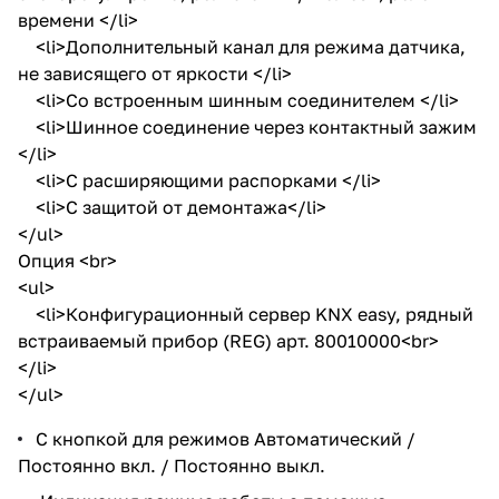
времени </li>
<li>Дополнительный канал для режима датчика,
не зависящего от яркости </li>
<li>Со встроенным шинным соединителем </li>
<li>Шинное соединение через контактный зажим
</li>
<li>С расширяющими распорками </li>
<li>С защитой от демонтажа</li>
</ul>
Опция <br>
<ul>
<li>Конфигурационный сервер KNX easy, рядный
встраиваемый прибор (REG) арт. 80010000<br>
</li>
</ul>
С кнопкой для режимов Автоматический /
Постоянно вкл. / Постоянно выкл.