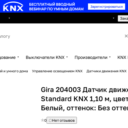
8 495 150 2593
луги
Сотрудничество
Контакты
Зак
дование
Выключатели KNX
Производители
KNX 
й и умного дома
Управление освещением KNX
Датчики движения KNX
Gira 204003 Датчик дви
Standard KNX 1,10 м, цвет
Белый, оттенок: Без отт
0
Нет отзывов