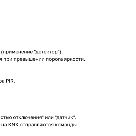
(применение "детектор").
я при превышении порога яркости.
.
а PIR.
тью отключения" или "датчик".
 на KNX отправляются команды