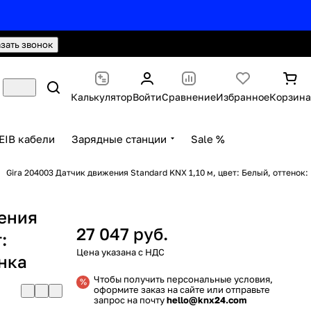
hello@knx24.com
Валюта: Рубли (RUB)
азать звонок
Калькулятор
Войти
Сравнение
Избранное
Корзина
EIB кабели
Зарядные станции
Sale %
Gira 204003 Датчик движения Standard KNX 1,10 м, цвет: Белый, оттенок:
жения
27 047 руб.
:
енка
Чтобы получить персональные условия,
оформите заказ на сайте или отправьте
запрос на почту
hello@knx24.com