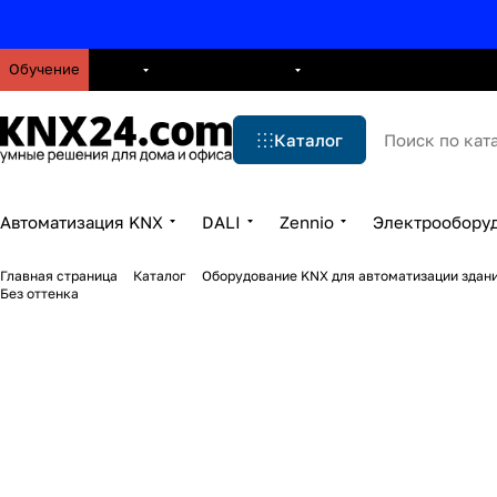
Обучение
О нас
Брошюры
Блог
Решения
Бренды
Ус
Каталог
Автоматизация KNX
DALI
Zennio
Электрообору
Главная страница
Каталог
Оборудование KNX для автоматизации здани
Без оттенка