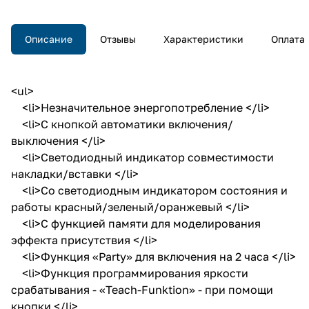
Описание
Отзывы
Характеристики
Оплата
<ul>
<li>Незначительное энергопотребление </li>
<li>С кнопкой автоматики включения/
выключения </li>
<li>Светодиодный индикатор совместимости
накладки/вставки </li>
<li>Со светодиодным индикатором состояния и
работы красный/зеленый/оранжевый </li>
<li>С функцией памяти для моделирования
эффекта присутствия </li>
<li>Функция «Party» для включения на 2 часа </li>
<li>Функция программирования яркости
срабатывания - «Teach-Funktion» - при помощи
кнопки </li>