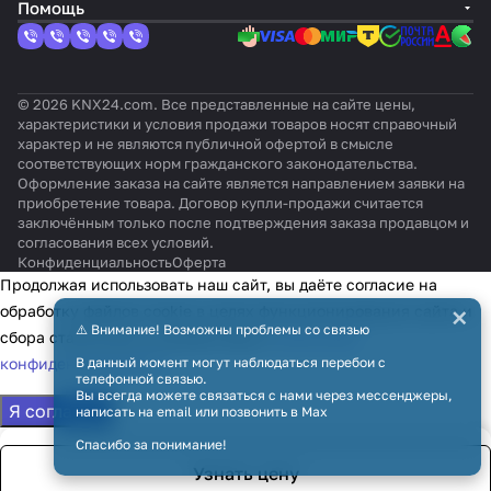
RAL 9
360°
ут
Помощь
010
ст
в
и
я
© 2026 KNX24.com. Все представленные на сайте цены,
характеристики и условия продажи товаров носят справочный
характер и не являются публичной офертой в смысле
соответствующих норм гражданского законодательства.
Оформление заказа на сайте является направлением заявки на
приобретение товара. Договор купли-продажи считается
заключённым только после подтверждения заказа продавцом и
согласования всех условий.
Конфиденциальность
Оферта
Продолжая использовать наш сайт, вы даёте согласие на
×
обработку файлов cookie в целях функционирования сайта и
⚠️ Внимание! Возможны проблемы со связью
сбора статистики в соответствии с
политикой
конфиденциальности
В данный момент могут наблюдаться перебои с
телефонной связью.
Вы всегда можете связаться с нами через мессенджеры,
Я согласен
написать на email или позвонить в Max
Спасибо за понимание!
Узнать цену