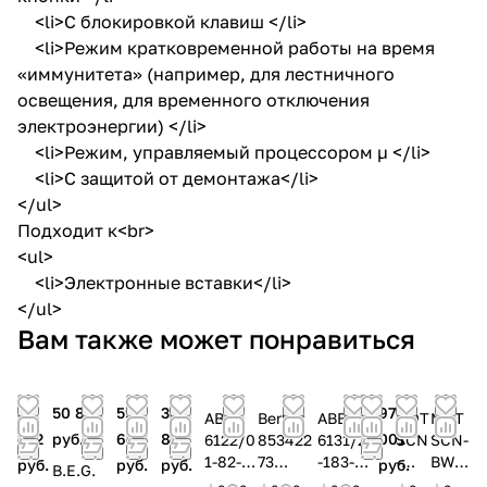
<li>С блокировкой клавиш </li>
<li>Режим кратковременной работы на время
«иммунитета» (например, для лестничного
освещения, для временного отключения
электроэнергии) </li>
<li>Режим, управляемый процессором µ </li>
<li>С защитой от демонтажа</li>
</ul>
Подходит к<br>
<ul>
<li>Электронные вставки</li>
</ul>
Вам также может понравиться
34
50 850
59
33
97
ABB
Berker
ABB
MDT
MDT
322
руб.
666
800
001
6122/0
853422
6131/29
SCN
SCN-
1-82-
73
-183-
-
BWM
руб.
руб.
руб.
руб.
B.E.G.
500
Инфрак
500
G36
55.01