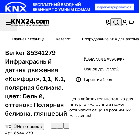
Главная страница
Каталог
Оборудование KNX для автома
Berker 85341279
Рассчитать доставку
Инфракрасный
датчик движения
Нашли дешевле?
«Комфорт», 1,1, K.1,
Гарантия 1 год
полярная белизна,
цвет: Белый,
Цена действительна только для
оттенок: Полярная
интернет-магазина и может
отличаться от цен в розничных
белизна, глянцевый
магазинах!
0
Нет отзывов
Арт.
85341279