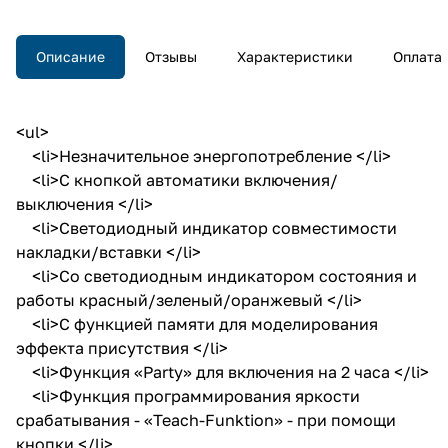
Описание
Отзывы
Характеристики
Оплата
<ul>
<li>Незначительное энергопотребление </li>
<li>С кнопкой автоматики включения/
выключения </li>
<li>Светодиодный индикатор совместимости
накладки/вставки </li>
<li>Со светодиодным индикатором состояния и
работы красный/зеленый/оранжевый </li>
<li>С функцией памяти для моделирования
эффекта присутствия </li>
<li>Функция «Party» для включения на 2 часа </li>
<li>Функция программирования яркости
срабатывания - «Teach-Funktion» - при помощи
кнопки </li>