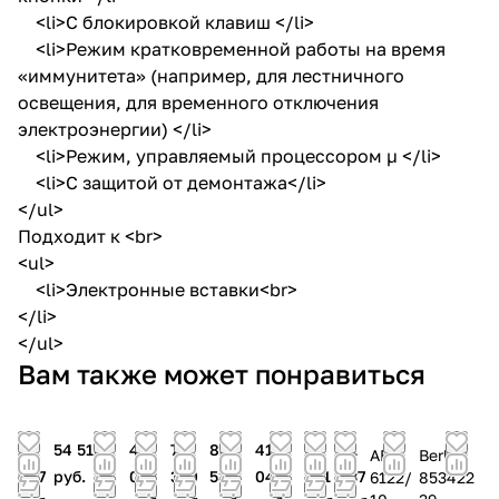
<li>С блокировкой клавиш </li>
<li>Режим кратковременной работы на время
«иммунитета» (например, для лестничного
освещения, для временного отключения
электроэнергии) </li>
<li>Режим, управляемый процессором µ </li>
<li>С защитой от демонтажа</li>
</ul>
Подходит к <br>
<ul>
<li>Электронные вставки<br>
</li>
</ul>
Вам также может понравиться
27
54 516
42
79
83
41
83
81
ABB
Berker
047
руб.
007
350
531
044
531
237
6122/
853422