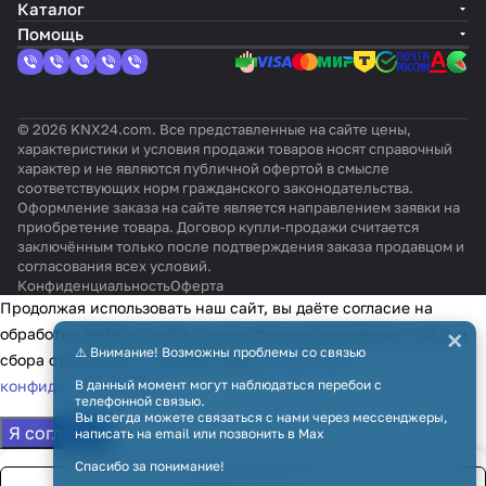
KNXs-DX-
ый
ками
кост
рова
RAL 9
ая
Ша
Каталог
FM
ь
нный
010
стал
мпа
Помощь
ь
нь
© 2026 KNX24.com. Все представленные на сайте цены,
характеристики и условия продажи товаров носят справочный
характер и не являются публичной офертой в смысле
соответствующих норм гражданского законодательства.
Оформление заказа на сайте является направлением заявки на
приобретение товара. Договор купли-продажи считается
заключённым только после подтверждения заказа продавцом и
согласования всех условий.
Конфиденциальность
Оферта
Продолжая использовать наш сайт, вы даёте согласие на
×
обработку файлов cookie в целях функционирования сайта и
⚠️ Внимание! Возможны проблемы со связью
сбора статистики в соответствии с
политикой
конфиденциальности
В данный момент могут наблюдаться перебои с
телефонной связью.
Вы всегда можете связаться с нами через мессенджеры,
Я согласен
написать на email или позвонить в Max
Спасибо за понимание!