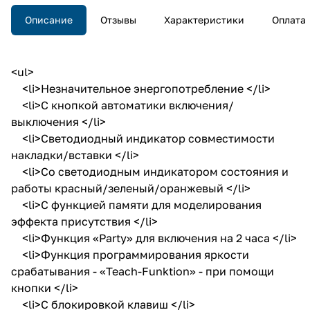
Описание
Отзывы
Характеристики
Оплата
<ul>
<li>Незначительное энергопотребление </li>
<li>С кнопкой автоматики включения/
выключения </li>
<li>Светодиодный индикатор совместимости
накладки/вставки </li>
<li>Со светодиодным индикатором состояния и
работы красный/зеленый/оранжевый </li>
<li>С функцией памяти для моделирования
эффекта присутствия </li>
<li>Функция «Party» для включения на 2 часа </li>
<li>Функция программирования яркости
срабатывания - «Teach-Funktion» - при помощи
кнопки </li>
<li>С блокировкой клавиш </li>