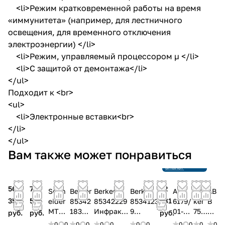
<li>Режим кратковременной работы на время
«иммунитета» (например, для лестничного
освещения, для временного отключения
электроэнергии) </li>
<li>Режим, управляемый процессором µ </li>
<li>С защитой от демонтажа</li>
</ul>
Подходит к <br>
<ul>
<li>Электронные вставки<br>
</li>
</ul>
Снято с
Вам также может понравиться
производства
Ссылка на
аналог
56
78
32
Schn
Berker
Berker
Berker
ABB
Ber
AB
358
565
281
eider
85342
85342229
8534123
6179/
ker
B
MTN6
183
Инфракр
9
01-
752
61
руб.
руб.
руб.
31860
Датчи
асный
Инфрак
204-
410
22
0
0
0
0
0
0
0
0
0
0
0
0