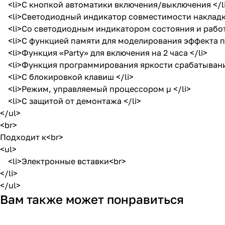
<li>С кнопкой автоматики включения/выключения </l
<li>Светодиодный индикатор совместимости накладки
<li>Со светодиодным индикатором состояния и рабо
<li>С функцией памяти для моделирования эффекта пр
<li>Функция «Party» для включения на 2 часа </li>
<li>Функция программирования яркости срабатывания 
<li>С блокировкой клавиш </li>
<li>Режим, управляемый процессором µ </li>
<li>С защитой от демонтажа </li>
</ul>
<br>
Подходит к<br>
<ul>
<li>Электронные вставки<br>
</li>
</ul>
Вам также может понравиться