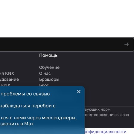
Помощь
Обучение
ия KNX
О нас
удование
Брошюры
и KNX
Блог
×
ли
Решения
 проблемы со связью
ли
Сотрудничество
анции
Услуги
наблюдаться перебои с
яются публичной офертой в смысле соответствующих норм
родажи считается заключённым только после подтверждения заказа
ться с нами через мессенджеры,
озвонить в Max
татистики в соответствии с
политикой конфиденциальности