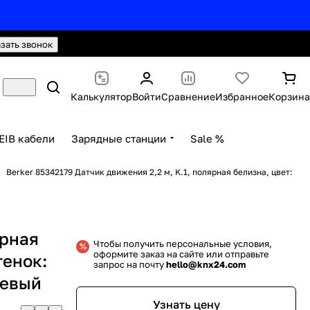
hello@knx24.com
Валюта: Рубли (RUB)
азать звонок
Калькулятор
Войти
Сравнение
Избранное
Корзина
EIB кабели
Зарядные станции
Sale %
Berker 85342179 Датчик движения 2,2 м, K.1, полярная белизна, цвет:
ярная
Чтобы получить персональные условия,
оформите заказ на сайте или отправьте
тенок:
запрос на почту
hello@knx24.com
цевый
Узнать цену