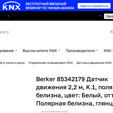
8 495 150 2593
луги
Сотрудничество
Контакты
Зак
дование
Выключатели KNX
Производители
KNX 
й и умного дома
Управление освещением KNX
Датчики движения KNX
Berker 85342179 Датчик
движения 2,2 м, K.1, пол
белизна, цвет: Белый, от
Полярная белизна, глян