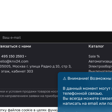
Связаться с нами
Каталог
 495 150 2593
Sale %
hello@knx24.com
Автоматизац
05005, Москва г. улица Радио д 10, стр 3,
Электрообор
 этаж, кабинет 303
Выключател
Производите
⚠️ Внимание! Возможны
KNX EIB кабе
Зарядные ст
В данный момент могут 
ики и условия продажи товаров носят справочный характер и не явл
телефонной связью.
тся направлением заявки на приобретение товара. Договор купли-п
Вы всегда можете связа
написать на email или п
отку файлов cookie в целях функционирования сайта и сбора с