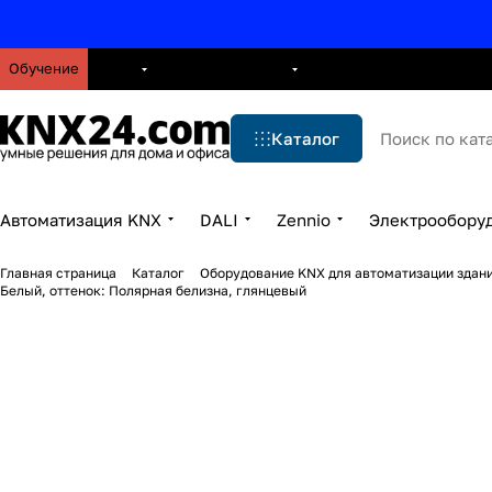
Обучение
О нас
Брошюры
Блог
Решения
Бренды
Ус
Каталог
Автоматизация KNX
DALI
Zennio
Электрообору
Главная страница
Каталог
Оборудование KNX для автоматизации здани
Белый, оттенок: Полярная белизна, глянцевый