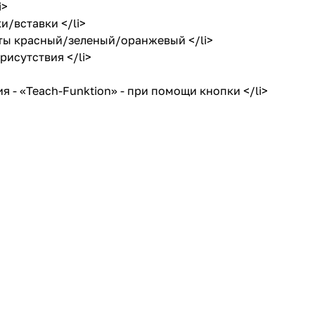
i>
/вставки </li>
ты красный/зеленый/оранжевый </li>
исутствия </li>
- «Teach-Funktion» - при помощи кнопки </li>