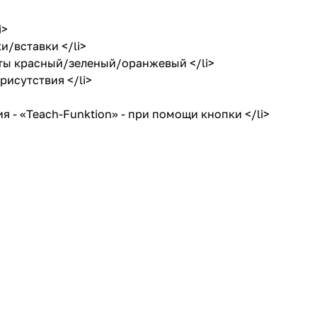
i>
/вставки </li>
ты красный/зеленый/оранжевый </li>
исутствия </li>
- «Teach-Funktion» - при помощи кнопки </li>