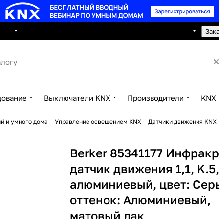
8 495 150 2593
луги
Сотрудничество
Контакты
Зак
дование
Выключатели KNX
Производители
KNX 
й и умного дома
Управление освещением KNX
Датчики движения KNX
Berker 85341177 Инфрак
датчик движения 1,1, K.5
алюминиевый, цвет: Сер
оттенок: Алюминиевый,
матовый лак