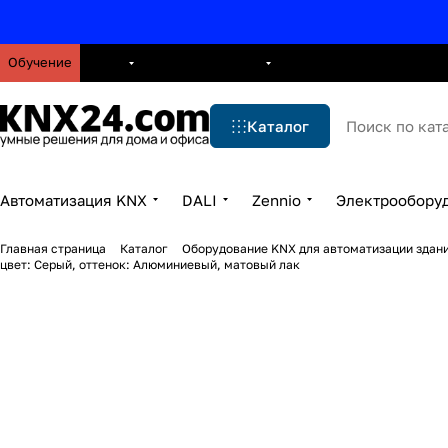
Обучение
О нас
Брошюры
Блог
Решения
Бренды
Ус
Каталог
Автоматизация KNX
DALI
Zennio
Электрообору
Главная страница
Каталог
Оборудование KNX для автоматизации здани
цвет: Серый, оттенок: Алюминиевый, матовый лак