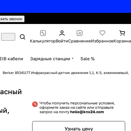
hello@knx24.com
Валюта: Рубли (RUB)
азать звонок
Калькулятор
Войти
Сравнение
Избранное
Корзина
EIB кабели
Зарядные станции
Sale %
Berker 85341177 Инфракрасный датчик движения 1,1, K.5, алюминиевый,
расный
,
Чтобы получить персональные условия,
оформите заказ на сайте или отправьте
ый,
запрос на почту
hello@knx24.com
Узнать цену