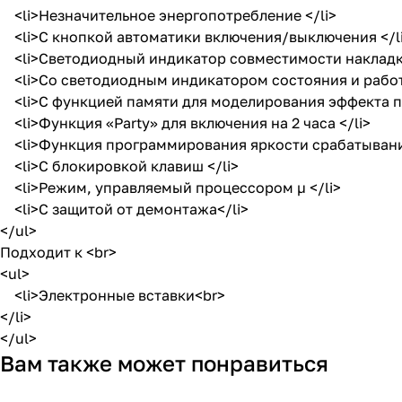
<li>Незначительное энергопотребление </li>
<li>С кнопкой автоматики включения/выключения </l
<li>Светодиодный индикатор совместимости накладки
<li>Со светодиодным индикатором состояния и рабо
<li>С функцией памяти для моделирования эффекта пр
<li>Функция «Party» для включения на 2 часа </li>
<li>Функция программирования яркости срабатывания 
<li>С блокировкой клавиш </li>
<li>Режим, управляемый процессором µ </li>
<li>С защитой от демонтажа</li>
</ul>
Подходит к <br>
<ul>
<li>Электронные вставки<br>
</li>
</ul>
Вам также может понравиться