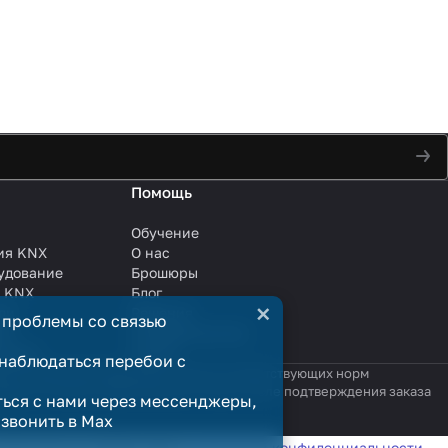
Помощь
Обучение
ия KNX
О нас
удование
Брошюры
и KNX
Блог
×
ли
Решения
 проблемы со связью
ли
Сотрудничество
анции
Услуги
наблюдаться перебои с
яются публичной офертой в смысле соответствующих норм
родажи считается заключённым только после подтверждения заказа
ться с нами через мессенджеры,
озвонить в Max
татистики в соответствии с
политикой конфиденциальности