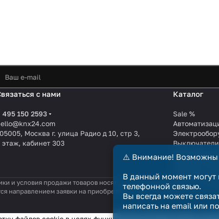
Связаться с нами
Каталог
 495 150 2593
Sale %
hello@knx24.com
Автоматизац
05005, Москва г. улица Радио д 10, стр 3,
Электрообор
 этаж, кабинет 303
Выключател
Производите
⚠️ Внимание! Возможны
KNX EIB кабе
Зарядные ст
В данный момент могут 
ики и условия продажи товаров носят справочный характер и не явл
телефонной связью.
тся направлением заявки на приобретение товара. Договор купли-п
Вы всегда можете связа
написать на email или п
отку файлов cookie в целях функционирования сайта и сбора с