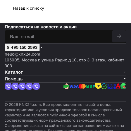
утст
0
ч
ний,
Серы
дв
освеще
ектора,
ки 2,2 м;
цвет:
вия,
Да
и
Назад к списку
оттено
й,
и
нности
угол
цвет:
Белый
микр
тч
к
к:
оттен
ж
для
обзора
Белый,
,
овол
ик
K
Лакир
ок:
ен
потолоч
360°,
оттенок:
оттен
новы
дв
N
Подписаться
на новости и акции
ованн
Без
ия
ного
дальност
Слонова
ок:
й,
иж
X
ый
оттен
монтаж
ь
я кость
Без
чёрн
ен
St
ка
а -
обнаруж
оттен
ая
ия,
a
белый
ения
ка
8 495 150 2593
рамк
PI
n
d=11/5 м
а
R
d
hello@knx24.com
ar
105005, Москва г. улица Радио д 10, стр 3, 3 этаж, кабинет
t
303
Каталог
Помощь
© 2026 KNX24.com. Все представленные на сайте цены,
характеристики и условия продажи товаров носят справочный
характер и не являются публичной офертой в смысле
соответствующих норм гражданского законодательства.
Оформление заказа на сайте является направлением заявки на
приобретение товара. Договор купли-продажи считается