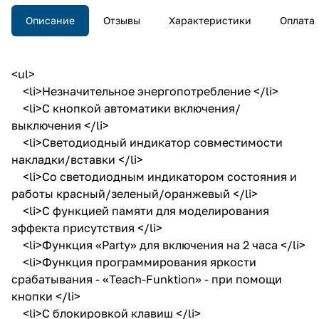
Описание
Отзывы
Характеристики
Оплата
<ul>
<li>Незначительное энергопотребление </li>
<li>С кнопкой автоматики включения/
выключения </li>
<li>Светодиодный индикатор совместимости
накладки/вставки </li>
<li>Со светодиодным индикатором состояния и
работы красный/зеленый/оранжевый </li>
<li>С функцией памяти для моделирования
эффекта присутствия </li>
<li>Функция «Party» для включения на 2 часа </li>
<li>Функция программирования яркости
срабатывания - «Teach-Funktion» - при помощи
кнопки </li>
<li>С блокировкой клавиш </li>