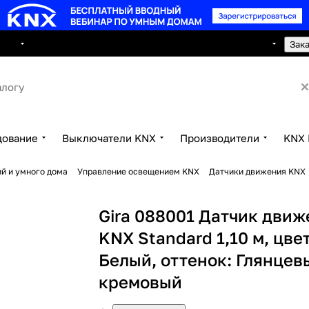
8 495 150 2593
луги
Сотрудничество
Контакты
Зак
дование
Выключатели KNX
Производители
KNX 
й и умного дома
Управление освещением KNX
Датчики движения KNX
Gira 088001 Датчик дви
KNX Standard 1,10 м, цвет
Белый, оттенок: Глянцев
кремовый