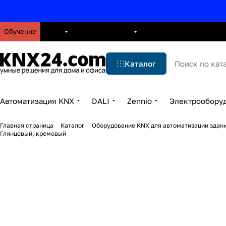
Обучение
О нас
Брошюры
Блог
Решения
Бренды
Ус
Каталог
Автоматизация KNX
DALI
Zennio
Электрообору
Главная страница
Каталог
Оборудование KNX для автоматизации здани
Глянцевый, кремовый