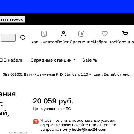
hello@knx24.com
Валюта: Рубли (RUB)
азать звонок
Калькулятор
Войти
Сравнение
Избранное
Корзина
EIB кабели
Зарядные станции
Sale %
Gira 088001 Датчик движения KNX Standard 1,10 м, цвет: Белый, оттенок:
жения
20 059 руб.
:
ый,
Чтобы получить персональные условия,
оформите заказ на сайте или отправьте
запрос на почту
hello@knx24.com