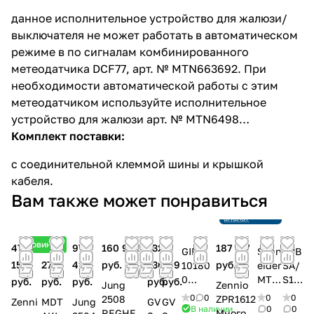
данное исполнительное устройство для жалюзи/
выключателя не может работать в автоматическом
режиме в по сигналам комбинированного
метеодатчика DCF77, арт. № MTN663692. При
необходимости автоматической работы с этим
метеодатчиком используйте исполнительное
устройство для жалюзи арт. № MTN6498…
Комплект поставки:
с соединительной клеммой шины и крышкой
кабеля.
Снято с
Вам также может понравиться
производства
Ссылка на
аналог
Новинка
47
115
97
160 941
132
32
187 777
GIRA
Schn
ABB
153
274
415
руб.
736
349
руб.
10180
eider
SA/
0
MTN
S12.
руб.
руб.
руб.
руб.
руб.
Jung
Zennio
Актуат
6468
6.1.
0
0
0
0
2508
ZPR1612
Zenni
MDT
Jung
GV
GV
ор
08
1
В наличии
0
0
REGHE
Многоф