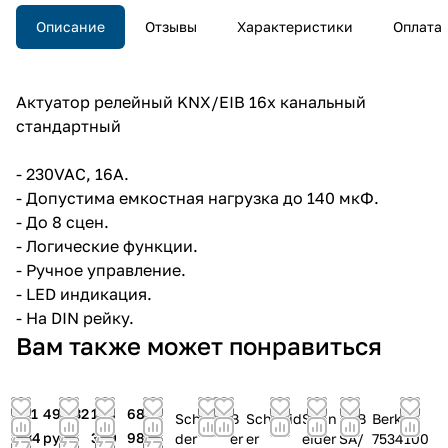
Описание
Отзывы
Характеристики
Оплата
Актуатор релейный KNX/EIB 16х канальный
стандартный
- 230VAC, 16A.
- Допустима емкостная нагрузка до 140 мкФ.
- До 8 сцен.
- Логические функции.
- Ручное управление.
- LED индикация.
- На DIN рейку.
Вам также может понравиться
121
49 532
168
68
Schnei
B
Schneid
Schn
ABB
Berker
534
руб.
360
984
der
er
er
eider
SA/
7534100