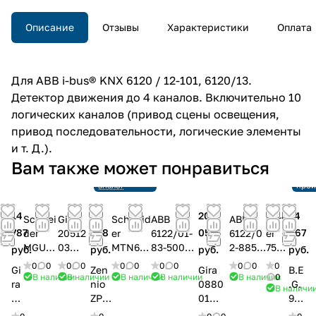
Описание
Отзывы
Характеристики
Оплата
Для ABB i-bus® KNX 6120 / 12-101, 6120/13.
Детектор движения до 4 каналов. Включительно 10
логических каналов (привод сцены освещения,
привод последовательности, логические элементы
и т. Д.).
Снято с
Вам также может понравиться
производства
Ссылка на
Снят
аналог
прои
14
32
20
54
Schnei
Gira
Schneid
ABB
ABB
Berk
787
548
059
967
der
20512
er
6122/01-
6122/0
er
MGU5.
03
MTN63
83-500
2-885-
752
руб.
руб.
руб.
руб.
533.25
Датчи
02-6033
Датчик
500
410
0
0
0
0
0
0
0
0
0
0
0
Gi
Zen
Gira
B.E
Датчи
к
D-Life
движени
Датчик
04
В наличии
В наличии
В наличии
В наличии
В наличии
0
ra
nio
0880
.G.
В наличи
к
движе
KNX
я KNX,
движе
Инф
0
ZPD
01
93
движе
ния
Датчик
селектив
ния
рак
8
EZT
Датчи
38