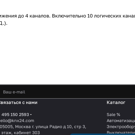
движения до 4 каналов. Включительно 10 логических кан
.).
Связаться с нами
Каталог
 495 150 2593
Sale %
hello@knx24.com
Автоматизац
05005, Москва г. улица Радио д 10, стр 3,
Электрообор
 этаж, кабинет 303
Выключател