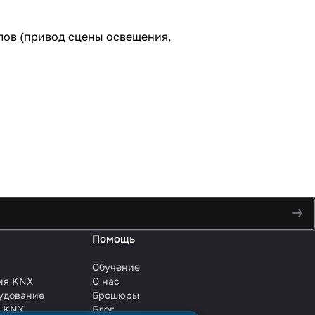
алов (привод сцены освещения,
Помощь
Обучение
ия KNX
О нас
удование
Брошюры
и KNX
Блог