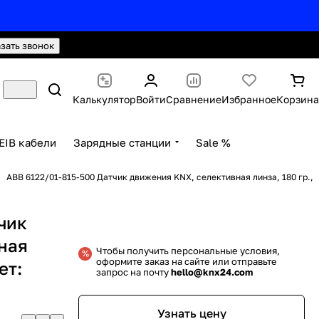
hello@knx24.com
Валюта: Рубли (RUB)
азать звонок
Калькулятор
Войти
Сравнение
Избранное
Корзина
EIB кабели
Зарядные станции
Sale %
ABB 6122/01-815-500 Датчик движения KNX, селективная линза, 180 гр.,
чик
ная
Чтобы получить персональные условия,
оформите заказ на сайте или отправьте
ет:
запрос на почту
hello@knx24.com
а
Узнать цену