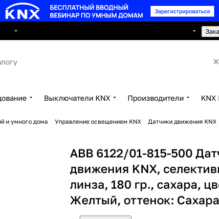
8 495 150 2593
луги
Сотрудничество
Контакты
Зак
дование
Выключатели KNX
Производители
KNX 
й и умного дома
Управление освещением KNX
Датчики движения KNX
ABB 6122/01-815-500 Дат
движения KNX, селектив
линза, 180 гр., сахара, цв
Желтый, оттенок: Сахар