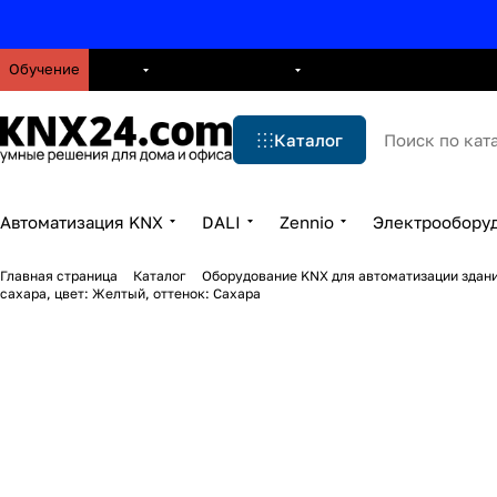
Обучение
О нас
Брошюры
Блог
Решения
Бренды
Ус
Каталог
Автоматизация KNX
DALI
Zennio
Электрообору
Главная страница
Каталог
Оборудование KNX для автоматизации здани
сахара, цвет: Желтый, оттенок: Сахара