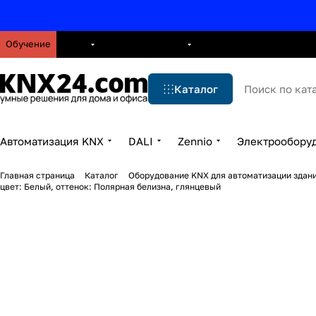
Обучение
О нас
Брошюры
Блог
Решения
Бренды
Ус
Каталог
Автоматизация KNX
DALI
Zennio
Электрообору
Главная страница
Каталог
Оборудование KNX для автоматизации здани
цвет: Белый, оттенок: Полярная белизна, глянцевый