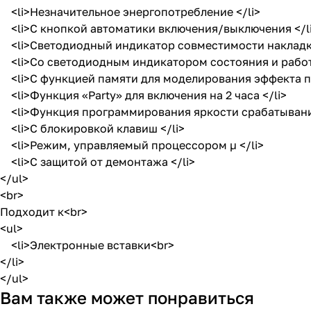
<li>Незначительное энергопотребление </li>
<li>С кнопкой автоматики включения/выключения </l
<li>Светодиодный индикатор совместимости накладки
<li>Со светодиодным индикатором состояния и рабо
<li>С функцией памяти для моделирования эффекта пр
<li>Функция «Party» для включения на 2 часа </li>
<li>Функция программирования яркости срабатывания 
<li>С блокировкой клавиш </li>
<li>Режим, управляемый процессором µ </li>
<li>С защитой от демонтажа </li>
</ul>
<br>
Подходит к<br>
<ul>
<li>Электронные вставки<br>
</li>
</ul>
Вам также может понравиться