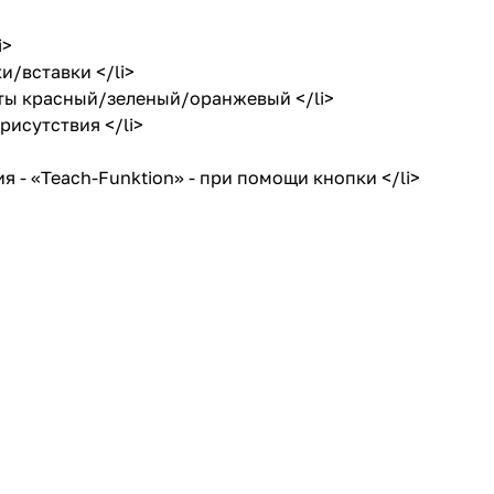
i>
/вставки </li>
ты красный/зеленый/оранжевый </li>
исутствия </li>
- «Teach-Funktion» - при помощи кнопки </li>