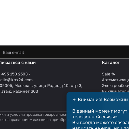
Связаться с нами
Каталог
 495 150 2593
Sale %
hello@knx24.com
Автоматизац
05005, Москва г. улица Радио д 10, стр 3,
Электрообор
 этаж, кабинет 303
Выключател
Производите
⚠️ Внимание! Возможны
KNX EIB кабе
Зарядные ст
В данный момент могут 
ики и условия продажи товаров носят справочный характер и не явл
телефонной связью.
тся направлением заявки на приобретение товара. Договор купли-п
Вы всегда можете связа
написать на email или п