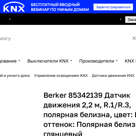
8 495 150 2593
луги
Сотрудничество
Контакты
Зак
дование
Выключатели KNX
Производители
KNX 
й и умного дома
Управление освещением KNX
Датчики движения KNX
Berker 85342139 Датчик
движения 2,2 м, R.1/R.3,
полярная белизна, цвет:
оттенок: Полярная белиз
глянцевый