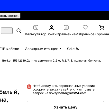
hello@knx24.com
Валюта: Рубли (RUB)
азать звонок
Калькулятор
Войти
Сравнение
Избранное
Корзина
EIB кабели
Зарядные станции
Sale %
Berker 85342139 Датчик движения 2,2 м, R.1/R.3, полярная белизна,
Чтобы получить персональные условия,
оформите заказ на сайте или отправьте
 Белый,
запрос на почту
hello@knx24.com
на,
Узнать цену