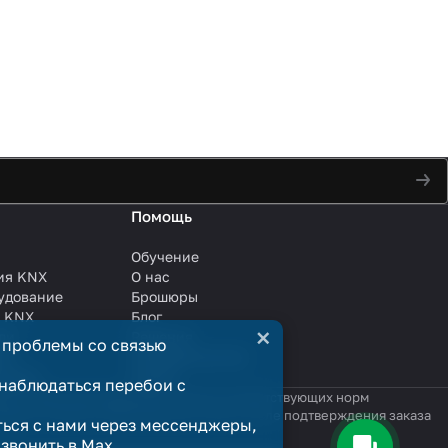
Помощь
Обучение
ия KNX
О нас
удование
Брошюры
и KNX
Блог
×
ли
Решения
 проблемы со связью
ли
Сотрудничество
анции
Услуги
наблюдаться перебои с
яются публичной офертой в смысле соответствующих норм
родажи считается заключённым только после подтверждения заказа
ться с нами через мессенджеры,
озвонить в Max