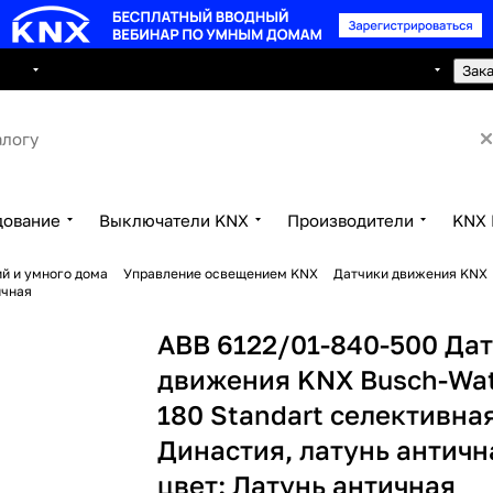
8 495 150 2593
луги
Сотрудничество
Контакты
Зак
дование
Выключатели KNX
Производители
KNX 
й и умного дома
Управление освещением KNX
Датчики движения KNX
ичная
ABB 6122/01-840-500 Да
движения KNX Busch-Wat
180 Standart селективна
Династия, латунь античн
цвет: Латунь античная