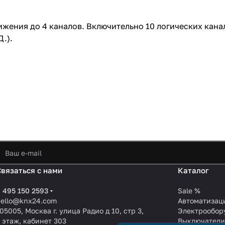
движения до 4 каналов. Включительно 10 логических кан
.).
Связаться с нами
Каталог
 495 150 2593
Sale %
hello@knx24.com
Автоматизац
05005, Москва г. улица Радио д 10, стр 3,
Электрообор
 этаж, кабинет 303
Выключател