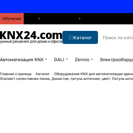
Обучение
О нас
Брошюры
Блог
Решения
Бренды
Ус
Каталог
Автоматизация KNX
DALI
Zennio
Электрообору
Главная страница
Каталог
Оборудование KNX для автоматизации здани
Standart селективная линза, Династия, латунь античная, цвет: Латунь ант