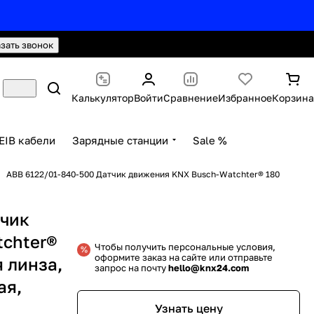
hello@knx24.com
Валюта: Рубли (RUB)
азать звонок
Калькулятор
Войти
Сравнение
Избранное
Корзина
EIB кабели
Зарядные станции
Sale %
ABB 6122/01-840-500 Датчик движения KNX Busch-Watchter® 180
тчик
chter®
Чтобы получить персональные условия,
оформите заказ на сайте или отправьте
я линза,
запрос на почту
hello@knx24.com
ая,
Узнать цену