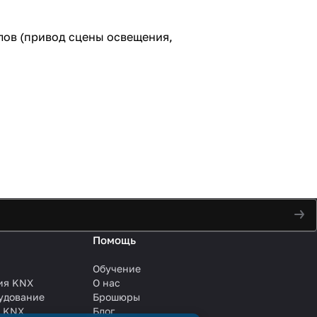
алов (привод сцены освещения,
Помощь
Обучение
ия KNX
О нас
удование
Брошюры
и KNX
Блог