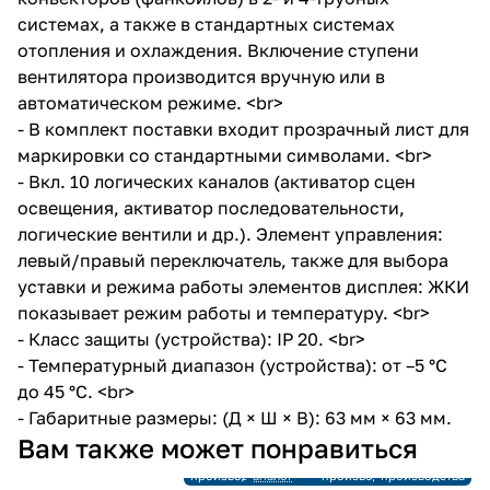
системах, а также в стандартных системах
отопления и охлаждения. Включение ступени
вентилятора производится вручную или в
автоматическом режиме. <br>
- В комплект поставки входит прозрачный лист для
маркировки со стандартными символами. <br>
- Вкл. 10 логических каналов (активатор сцен
освещения, активатор последовательности,
логические вентили и др.). Элемент управления:
левый/правый переключатель, также для выбора
уставки и режима работы элементов дисплея: ЖКИ
показывает режим работы и температуру. <br>
- Класс защиты (устройства): IP 20. <br>
- Температурный диапазон (устройства): от –5 °C
до 45 °C. <br>
- Габаритные размеры: (Д × Ш × В): 63 мм × 63 мм.
Снято с
Вам также может понравиться
производства
Снято с
Ссылка на
Снято с
Снято с
производства
аналог
производства
производства