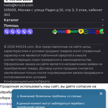
ры
оттено
и,
атуры,
льны
-10
очны
мм
датч
к,
hello@knx24.com
KN
к:
управлен
цвет:
й
до
й,
(K
иком
термо
105005, Москва г. улица Радио д 10, стр 3, 3 этаж, кабинет
X/
Барха
ие 2-х
Цвет
белы
+50°
цвет
NX
влаж
стат,
303
EIB
т
поз./ПИ/
на
й RAL
C
:
Se
ност
цвет:
Каталог
ШИМ, от
выбор
9003
сере
cur
и,
Сереб
Помощь
-10 до
брян
e)
Z35
ряный
+50°C
ый
v2
© 2026 KNX24.com. Все представленные на сайте цены,
характеристики и условия продажи товаров носят справочный
характер и не являются публичной офертой в смысле
соответствующих норм гражданского законодательства.
Оформление заказа на сайте является направлением заявки на
приобретение товара. Договор купли-продажи считается
заключённым только после подтверждения заказа продавцом и
согласования всех условий.
Конфиденциальность
Оферта
Продолжая использовать наш сайт, вы даёте согласие на
×
обработку файлов cookie в целях функционирования сайта и
⚠️ Внимание! Возможны проблемы со связью
сбора статистики в соответствии с
политикой
конфиденциальности
В данный момент могут наблюдаться перебои с
телефонной связью.