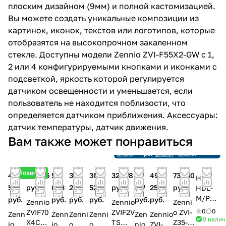
плоским дизайном (9мм) и полной кастомизацией.
Вы можете создать уникальные композиции из
картинок, иконок, текстов или логотипов, которые
отобразятся на высокопрочном закаленном
стекле. Доступны модели Zennio ZVI-F55X2-GW с 1,
2 или 4 конфигурируемыми кнопками и иконками с
подсветкой, яркость которой регулируется
датчиком освещенности и уменьшается, если
пользователь не находится поблизости, что
определяется датчиком приближения. Аксессуары:
датчик температуры, датчик движения.
Снято с
Снято с
Снято с
Вам также может понравиться
производства
производства
производства
Ссылка на
Снято с
Ссылка на
Ссылка на
аналог
производства
аналог
аналог
Новинка
40
33 006
52
38
30
32 178
26
49
73 150
HDL
559
руб.
043
282
522
руб.
177
250
руб.
HDL-
M/PT
руб.
руб.
руб.
руб.
руб.
руб.
Zennio
Zennio
Zenni
OL6.1
0
0
ZVIF70
ZVIF2V
o ZVI-
Zenn
Zenn
Zenni
Zenni
Zen
Zennio
8M
В нали
X4C
TS
Z35-W
io
io
o
o
nio
ZVI-