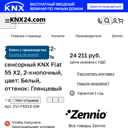
Главная страница
Каталог
Производители
Zennio
Zennio ZVI-F55X2-
Снято с производства
24 211 руб.
Ссылка на аналог
GW Выключатель
сенсорный KNX Flat
55 X2, 2-кнопочный,
Рассчитать доставку
цвет: Белый,
Нашли дешевле?
оттенок: Глянцевый
Гарантия 1 год
0
Нет отзывов
Арт.
ZVI-F55X2-GW
Чтобы получить
Все товары Zennio
персональные условия,