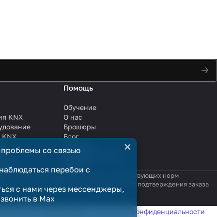
Помощь
Обучение
ия KNX
О нас
удование
Брошюры
и KNX
Блог
×
ли
Решения
 проблемы со связью
ли
Сотрудничество
анции
Услуги
наблюдаться перебои с
яются публичной офертой в смысле соответствующих норм
родажи считается заключённым только после подтверждения заказа
ться с нами через мессенджеры,
озвонить в Max
татистики в соответствии с
политикой конфиденциальности