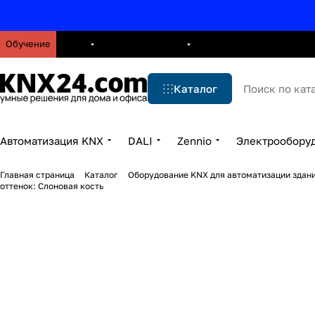
Обучение
О нас
Брошюры
Блог
Решения
Бренды
Ус
Каталог
Автоматизация KNX
DALI
Zennio
Электрообору
Главная страница
Каталог
Оборудование KNX для автоматизации здани
оттенок: Слоновая кость