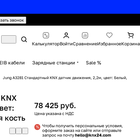
hello@knx24.com
Валюта: Рубли (RUB)
азать звонок
Калькулятор
Войти
Сравнение
Избранное
Корзина
EIB кабели
Зарядные станции
Sale %
Jung A3281 Стандартный KNX датчик движения, 2,2м, цвет: Белый,
 KNX
78 425 руб.
вет:
я кость
Чтобы получить персональные условия,
оформите заказ на сайте или отправьте
запрос на почту
hello@knx24.com