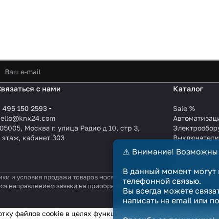
Связаться с нами
Каталог
 495 150 2593
Sale %
hello@knx24.com
Автоматизац
05005, Москва г. улица Радио д 10, стр 3,
Электрообор
 этаж, кабинет 303
Выключател
Производите
⚠️ Внимание! Возможны
KNX EIB кабе
Зарядные ст
В данный момент могут 
ики и условия продажи товаров носят справочный характер и не явл
телефонной связью.
тся направлением заявки на приобретение товара. Договор купли-п
Вы всегда можете связа
написать на email или п
отку файлов cookie в целях функционирования сайта и сбора с