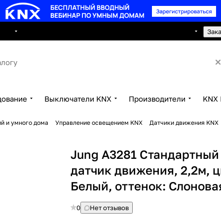
8 495 150 2593
луги
Сотрудничество
Контакты
Зак
дование
Выключатели KNX
Производители
KNX 
й и умного дома
Управление освещением KNX
Датчики движения KNX
Jung A3281 Стандартный
датчик движения, 2,2м, ц
Белый, оттенок: Слонова
0
Нет отзывов