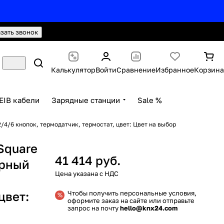
hello@knx24.com
Валюта: Рубли (RUB)
азать звонок
Калькулятор
Войти
Сравнение
Избранное
Корзина
EIB кабели
Зарядные станции
Sale %
4/6 кнопок, термодатчик, термостат, цвет: Цвет на выбор
Square
41 414 руб.
орный
цвет:
Чтобы получить персональные условия,
оформите заказ на сайте или отправьте
запрос на почту
hello@knx24.com