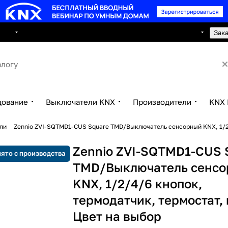
8 495 150 2593
луги
Сотрудничество
Контакты
Зак
дование
Выключатели KNX
Производители
KNX 
ли
Zennio ZVI-SQTMD1-CUS Square TMD/Выключатель сенсорный KNX, 1/2/
Zennio ZVI-SQTMD1-CUS 
ято с производства
TMD/Выключатель сенс
KNX, 1/2/4/6 кнопок,
термодатчик, термостат, 
Цвет на выбор