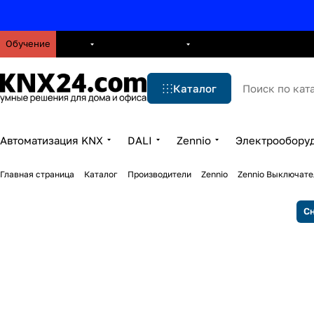
Обучение
О нас
Брошюры
Блог
Решения
Бренды
Ус
Каталог
Автоматизация KNX
DALI
Zennio
Электрообору
Главная страница
Каталог
Производители
Zennio
Zennio Выключате
Сн