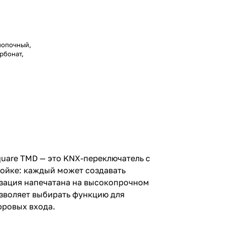
нопочный,
арбонат,
quare TMD — это KNX-переключатель с
ойке: каждый может создавать
изация напечатана на высокопрочном
озволяет выбирать функцию для
фровых входа.