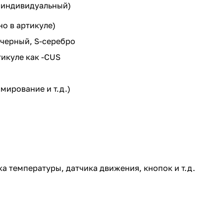
 индивидуальный)
но в артикуле)
-черный, S-серебро
икуле как -CUS
мирование и т.д.)
а температуры, датчика движения, кнопок и т.д.