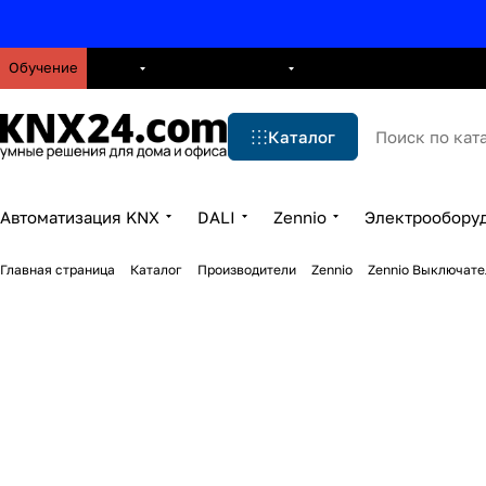
Обучение
О нас
Брошюры
Блог
Решения
Бренды
Ус
Каталог
Автоматизация KNX
DALI
Zennio
Электрообору
Главная страница
Каталог
Производители
Zennio
Zennio Выключате