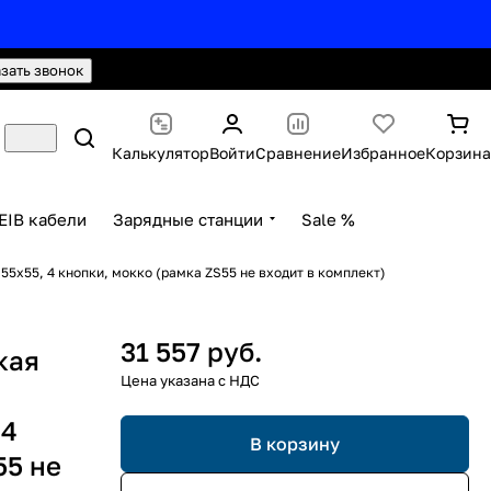
hello@knx24.com
Валюта: Рубли (RUB)
азать звонок
Калькулятор
Войти
Сравнение
Избранное
Корзина
EIB кабели
Зарядные станции
Sale %
55x55, 4 кнопки, мокко (рамка ZS55 не входит в комплект)
31 557 руб.
кая
 4
В корзину
55 не