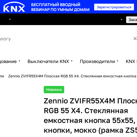
8 495 150 2593
луги
Сотрудничество
Контакты
Зак
дование
Выключатели KNX
Производители
KNX 
ли
Zennio ZVIFR55X4M Плоская RGB 55 X4. Стеклянная емкостная кнопка 
Новинка
Zennio ZVIFR55X4M Плос
RGB 55 X4. Стеклянная
емкостная кнопка 55x55,
кнопки, мокко (рамка ZS