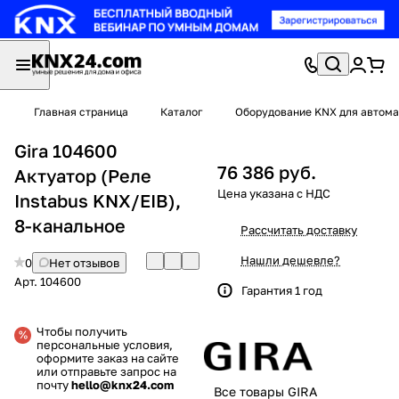
Главная страница
Каталог
Оборудование KNX для автома
Gira 104600
76 386 руб.
Актуатор (Реле
Instabus KNX/EIB),
8-канальное
Рассчитать доставку
Нашли дешевле?
0
Нет отзывов
Арт.
104600
Гарантия 1 год
Чтобы получить
персональные условия,
оформите заказ на сайте
или отправьте запрос на
почту
hello@knx24.com
Все товары GIRA