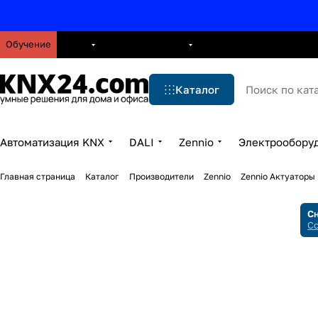
Обучение
О нас
Брошюры
Блог
Решения
Бренды
Ус
Каталог
Автоматизация KNX
DALI
Zennio
Электрообору
Главная страница
Каталог
Производители
Zennio
Zennio Актуаторы
Сн
Сс