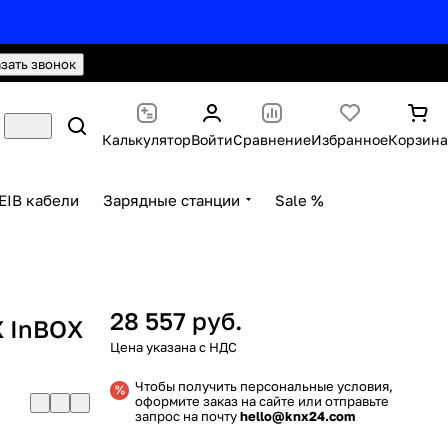
hello@knx24.com
Валюта: Рубли (RUB)
азать звонок
Калькулятор
Войти
Сравнение
Избранное
Корзина
EIB кабели
Зарядные станции
Sale %
ь
28 557 руб.
X InBOX
Чтобы получить персональные условия,
оформите заказ на сайте или отправьте
запрос на почту
hello@knx24.com