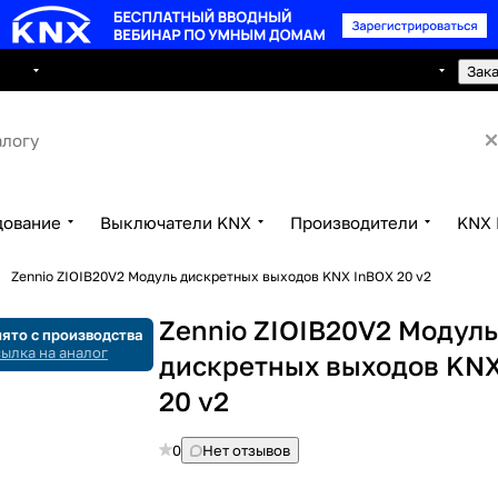
8 495 150 2593
луги
Сотрудничество
Контакты
Зак
дование
Выключатели KNX
Производители
KNX 
Zennio ZIOIB20V2 Модуль дискретных выходов KNX InBOX 20 v2
Zennio ZIOIB20V2 Модул
ято с производства
ылка на аналог
дискретных выходов KN
20 v2
0
Нет отзывов