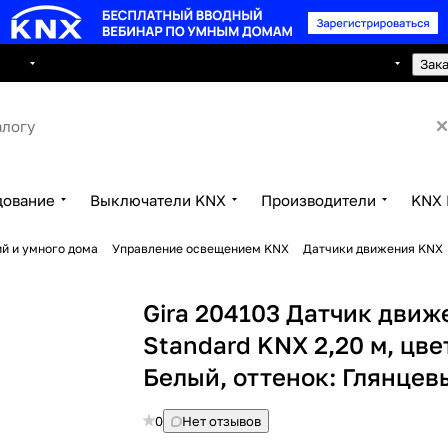
8 495 150 2593
луги
Сотрудничество
Контакты
Зак
дование
Выключатели KNX
Производители
KNX 
й и умного дома
Управление освещением KNX
Датчики движения KNX
Gira 204103 Датчик движ
Standard KNX 2,20 м, цве
Белый, оттенок: Глянцев
0
Нет отзывов