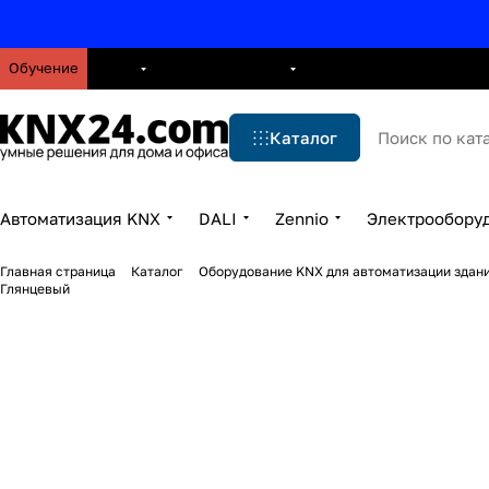
Обучение
О нас
Брошюры
Блог
Решения
Бренды
Ус
Каталог
Автоматизация KNX
DALI
Zennio
Электрообору
Главная страница
Каталог
Оборудование KNX для автоматизации здани
Глянцевый