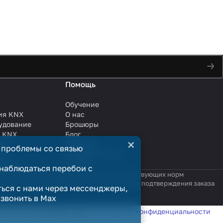
Помощь
Обучение
ия KNX
О нас
удование
Брошюры
и KNX
Блог
×
ли
Решения
 проблемы со связью
ли
Сотрудничество
анции
Услуги
наблюдаться перебои с
яются публичной офертой в смысле соответствующих норм
родажи считается заключённым только после подтверждения заказа
ться с нами через мессенджеры,
озвонить в Max
татистики в соответствии с
политикой конфиденциальности