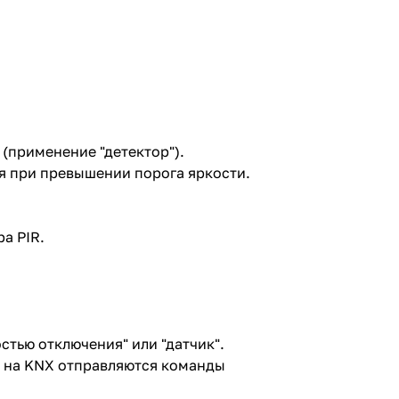
(применение "детектор").
я при превышении порога яркости.
.
а PIR.
тью отключения" или "датчик".
 на KNX отправляются команды