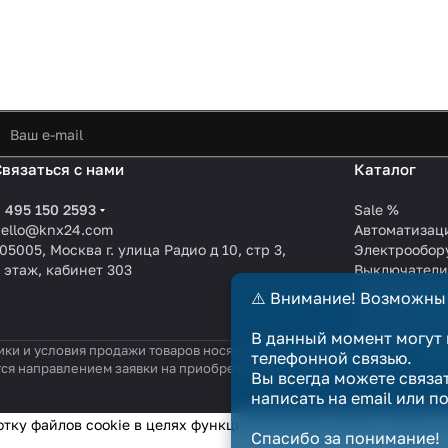
Связаться с нами
Каталог
 495 150 2593
Sale %
hello@knx24.com
Автоматизац
05005, Москва г. улица Радио д 10, стр 3,
Электрообор
 этаж, кабинет 303
Выключател
Производите
⚠️ Внимание! Возможны
KNX EIB кабе
Зарядные ст
В данный момент могут 
ики и условия продажи товаров носят справочный характер и не явл
телефонной связью.
тся направлением заявки на приобретение товара. Договор купли-п
Вы всегда можете связа
написать на email или п
отку файлов cookie в целях функционирования сайта и сбора с
Спасибо за понимание!