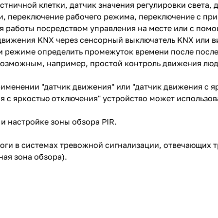
тничной клетки, датчик значения регулировки света, 
ти, переключение рабочего режима, переключение с п
 работы посредством управления на месте или с пом
 движения KNX через сенсорный выключатель KNX или в
и режиме определить промежуток времени после после
 возможным, например, простой контроль движения л
именении "датчик движения" или "датчик движения с я
я с яркостью отключения" устройство может использов
и настройке зоны обзора PIR.
оги в системах тревожной сигнализации, отвечающих 
ная зона обзора).