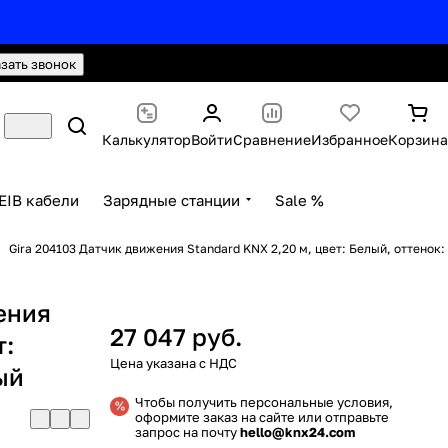
hello@knx24.com
Валюта: Рубли (RUB)
азать звонок
Калькулятор
Войти
Сравнение
Избранное
Корзина
EIB кабели
Зарядные станции
Sale %
Gira 204103 Датчик движения Standard KNX 2,20 м, цвет: Белый, оттенок:
ения
27 047 руб.
т:
ый
Чтобы получить персональные условия,
оформите заказ на сайте или отправьте
запрос на почту
hello@knx24.com