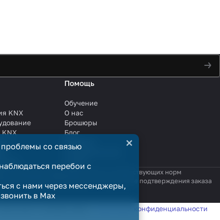
Помощь
Обучение
ия KNX
О нас
удование
Брошюры
и KNX
Блог
×
ли
Решения
 проблемы со связью
ли
Сотрудничество
анции
Услуги
наблюдаться перебои с
яются публичной офертой в смысле соответствующих норм
родажи считается заключённым только после подтверждения заказа
ться с нами через мессенджеры,
озвонить в Max
татистики в соответствии с
политикой конфиденциальности