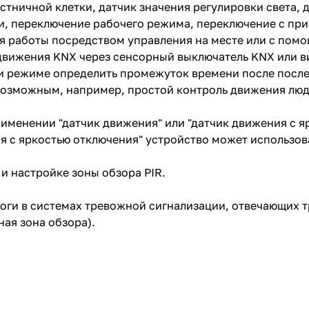
тничной клетки, датчик значения регулировки света, 
ти, переключение рабочего режима, переключение с п
 работы посредством управления на месте или с пом
 движения KNX через сенсорный выключатель KNX или в
и режиме определить промежуток времени после после
 возможным, например, простой контроль движения л
именении "датчик движения" или "датчик движения с я
я с яркостью отключения" устройство может использов
и настройке зоны обзора PIR.
оги в системах тревожной сигнализации, отвечающих 
ная зона обзора).