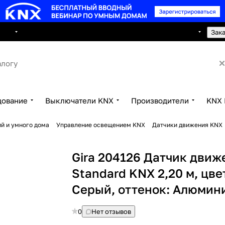
8 495 150 2593
луги
Сотрудничество
Контакты
Зак
дование
Выключатели KNX
Производители
KNX 
й и умного дома
Управление освещением KNX
Датчики движения KNX
Gira 204126 Датчик движ
Standard KNX 2,20 м, цве
Серый, оттенок: Алюмин
0
Нет отзывов