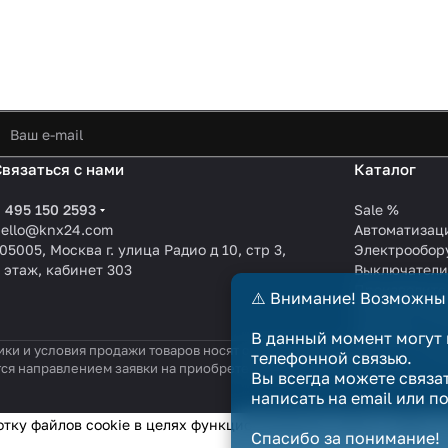
Связаться с нами
Каталог
 495 150 2593
Sale %
hello@knx24.com
Автоматизац
05005, Москва г. улица Радио д 10, стр 3,
Электрообор
 этаж, кабинет 303
Выключател
Производите
⚠️ Внимание! Возможны
KNX EIB кабе
Зарядные ст
В данный момент могут 
ики и условия продажи товаров носят справочный характер и не явл
телефонной связью.
тся направлением заявки на приобретение товара. Договор купли-п
Вы всегда можете связа
написать на email или п
отку файлов cookie в целях функционирования сайта и сбора с
Спасибо за понимание!