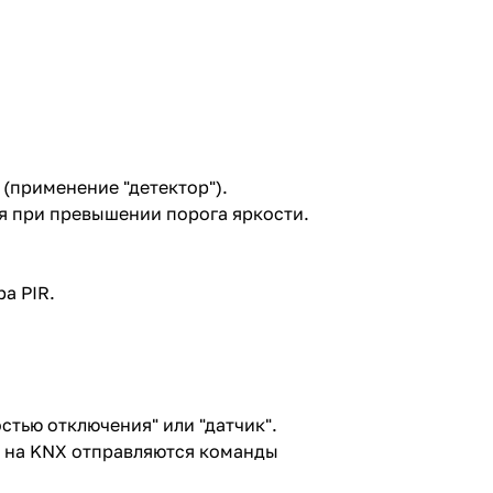
(применение "детектор").
я при превышении порога яркости.
.
а PIR.
тью отключения" или "датчик".
 на KNX отправляются команды