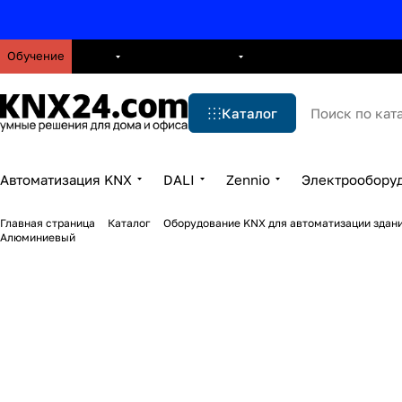
Обучение
О нас
Брошюры
Блог
Решения
Бренды
Ус
Каталог
Автоматизация KNX
DALI
Zennio
Электрообору
Главная страница
Каталог
Оборудование KNX для автоматизации здани
Алюминиевый