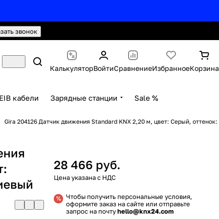
hello@knx24.com
Валюта: Рубли (RUB)
азать звонок
Калькулятор
Войти
Сравнение
Избранное
Корзина
EIB кабели
Зарядные станции
Sale %
Gira 204126 Датчик движения Standard KNX 2,20 м, цвет: Серый, оттенок:
ения
28 466 руб.
т:
иевый
Чтобы получить персональные условия,
оформите заказ на сайте или отправьте
запрос на почту
hello@knx24.com