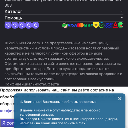
Сахар
рац
Чёр
вый
иев
303
а
ит
ный
ый
Каталог
Помощь
© 2026 KNX24.com. Все представленные на сайте цены,
характеристики и условия продажи товаров носят справочный
характер и не являются публичной офертой в смысле
соответствующих норм гражданского законодательства.
Оформление заказа на сайте является направлением заявки на
приобретение товара. Договор купли-продажи считается
заключённым только после подтверждения заказа продавцом и
согласования всех условий.
Конфиденциальность
Оферта
Продолжая использовать наш сайт, вы даёте согласие на
×
обработку файлов cookie в целях функционирования сайта и
⚠️ Внимание! Возможны проблемы со связью
сбора статистики в соответствии с
политикой
конфиденциальности
В данный момент могут наблюдаться перебои с
телефонной связью.
Вы всегда можете связаться с нами через мессенджеры,
Я согласен
написать на email или позвонить в Max