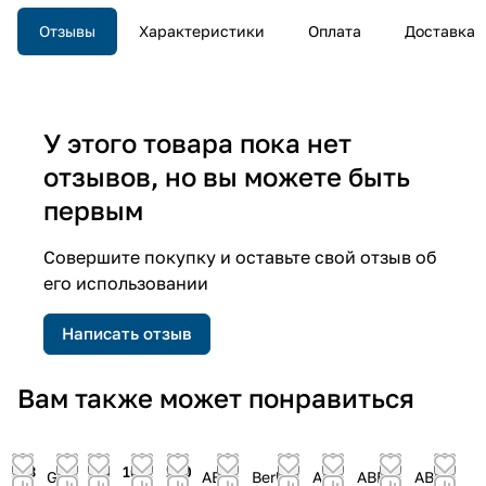
Отзывы
Характеристики
Оплата
Доставка
У этого товара пока нет
отзывов, но вы можете быть
первым
Совершите покупку и оставьте свой отзыв об
его использовании
Написать отзыв
Вам также может понравиться
43
80
104
120
Gira
ABB
Berker
ABB
ABB
ABB