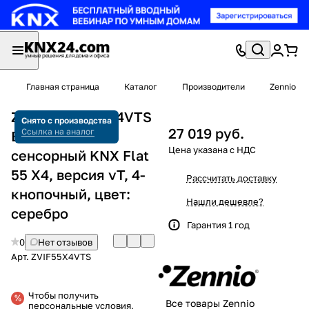
Главная страница
Каталог
Производители
Zennio
Zennio ZVIF55X4VTS
Снято с производства
27 019 руб.
Ссылка на аналог
Выключатель
сенсорный KNX Flat
55 X4, версия vT, 4-
Рассчитать доставку
кнопочный, цвет:
Нашли дешевле?
серебро
Гарантия 1 год
0
Нет отзывов
Арт.
ZVIF55X4VTS
Чтобы получить
Все товары Zennio
персональные условия,